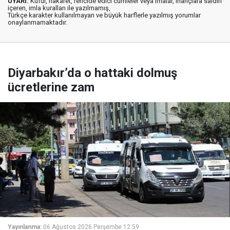
UYARI:
Küfür, hakaret, rencide edici cümleler veya imalar, inançlara saldırı
içeren, imla kuralları ile yazılmamış,
Türkçe karakter kullanılmayan ve büyük harflerle yazılmış yorumlar
onaylanmamaktadır.
Diyarbakır’da o hattaki dolmuş
ücretlerine zam
Yayınlanma:
06 Ağustos 2026 Perşembe 12:59