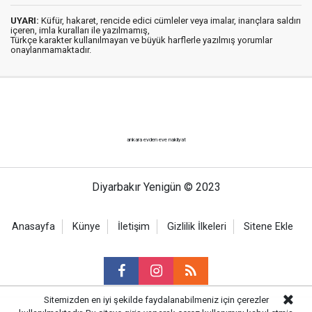
UYARI:
Küfür, hakaret, rencide edici cümleler veya imalar, inançlara saldırı
içeren, imla kuralları ile yazılmamış,
Türkçe karakter kullanılmayan ve büyük harflerle yazılmış yorumlar
onaylanmamaktadır.
ankara evden eve nakliyat
Diyarbakır Yenigün © 2023
Anasayfa
Künye
İletişim
Gizlilik İlkeleri
Sitene Ekle
Sitemizden en iyi şekilde faydalanabilmeniz için çerezler