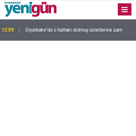
12:59
Diyarbakır’da o hattaki dolmuş ücretlerine zam
Diyarbakır'da yıllardır kimliği bilinmeyen mezar
11:58
yeniden gündemde