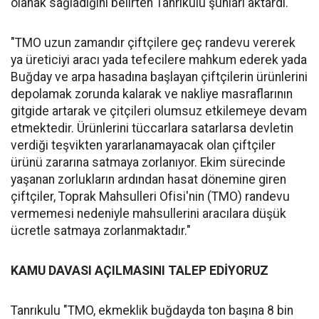
olanak sağladığını belirten Tanrıkulu şunları aktardı.
"TMO uzun zamandır çiftçilere geç randevu vererek
ya üreticiyi aracı yada tefecilere mahkum ederek yada
Buğday ve arpa hasadına başlayan çiftçilerin ürünlerini
depolamak zorunda kalarak ve nakliye masraflarının
gitgide artarak ve çitçileri olumsuz etkilemeye devam
etmektedir. Ürünlerini tüccarlara satarlarsa devletin
verdiği teşvikten yararlanamayacak olan çiftçiler
ürünü zararına satmaya zorlanıyor. Ekim sürecinde
yaşanan zorlukların ardından hasat dönemine giren
çiftçiler, Toprak Mahsulleri Ofisi'nin (TMO) randevu
vermemesi nedeniyle mahsullerini aracılara düşük
ücretle satmaya zorlanmaktadır."
KAMU DAVASI AÇILMASINI TALEP EDİYORUZ
Tanrıkulu "TMO, ekmeklik buğdayda ton başına 8 bin