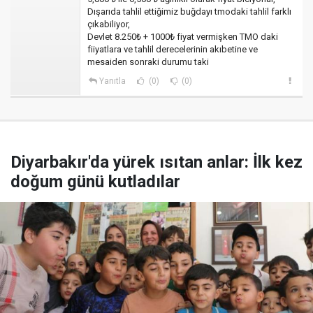
Dışarıda tahlil ettiğimiz buğdayı tmodaki tahlil farklı
çıkabiliyor,
Devlet 8.250₺ + 1000₺ fiyat vermişken TMO daki
fiiyatlara ve tahlil derecelerinin akıbetine ve
mesaiden sonraki durumu taki
Yanıtla
(0)
(0)
Diyarbakır'da yürek ısıtan anlar: İlk kez
doğum günü kutladılar