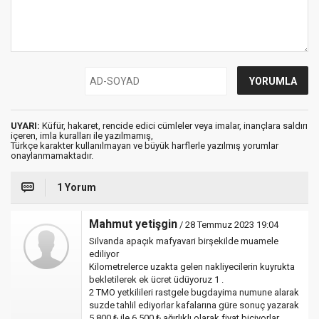
UYARI:
Küfür, hakaret, rencide edici cümleler veya imalar, inançlara saldırı
içeren, imla kuralları ile yazılmamış,
Türkçe karakter kullanılmayan ve büyük harflerle yazılmış yorumlar
onaylanmamaktadır.
1 Yorum
Mahmut yetişgin
/ 28 Temmuz 2023 19:04
Silvanda apaçık mafyavari birşekilde muamele
ediliyor
Kilometrelerce uzakta gelen nakliyecilerin kuyrukta
bekletilerek ek ücret üdüyoruz 1 .
2 TMO yetkilileri rastgele bugdayima numune alarak
suzde tahlil ediyorlar kafalarına güre sonuç yazarak
5,800 ₺ ile 6,500 ₺ ağırlıklı olarak fiyat biciyorlar,