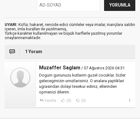
UYARI:
Küfür, hakaret, rencide edici cümleler veya imalar, inançlara saldırı
içeren, imla kuralları ile yazılmamış,
Türkçe karakter kullanılmayan ve büyük harflerle yazılmış yorumlar
onaylanmamaktadır.
1 Yorum
Muzaffer Saglam
/ 07 Ağustos 2026 04:31
Dogum gununuzu kutlarim guzel cocuklar. Sizler
gelecegimizin umutlarisiniz. O analara yaptiklari
ugrasindan dolayi tesekur ediniz, ellerinden
opmenizi dilerim.
Yanıtla
(0)
(0)