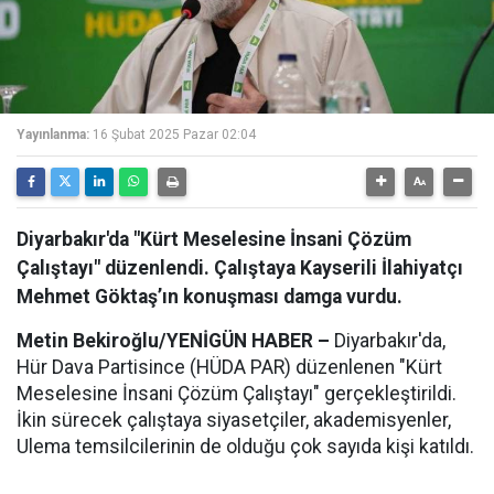
Yayınlanma:
16 Şubat 2025 Pazar 02:04
Diyarbakır'da "Kürt Meselesine İnsani Çözüm
Çalıştayı" düzenlendi. Çalıştaya Kayserili İlahiyatçı
Mehmet Göktaş’ın konuşması damga vurdu.
Metin Bekiroğlu/YENİGÜN HABER –
Diyarbakır'da,
Hür Dava Partisince (HÜDA PAR) düzenlenen "Kürt
Meselesine İnsani Çözüm Çalıştayı" gerçekleştirildi.
İkin sürecek çalıştaya siyasetçiler, akademisyenler,
Ulema temsilcilerinin de olduğu çok sayıda kişi katıldı.