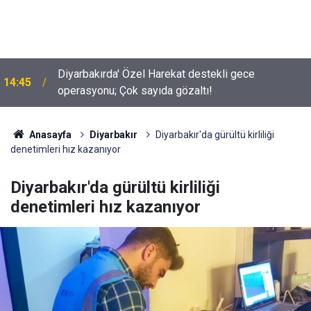
Diyarbakırda' Özel Harekat destekli gece
14:45
operasyonu; Çok sayıda gözaltı!
İYİ Partili Uz açıkladı; Türkiye’de kaç milyon Kürt
10:02
var?
Anasayfa
Diyarbakır
Diyarbakır'da gürültü kirliliği
denetimleri hız kazanıyor
Diyarbakır'da gürültü kirliliği
denetimleri hız kazanıyor