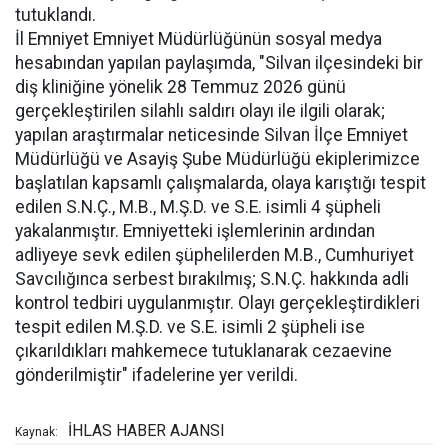
tutuklandı.
İl Emniyet Emniyet Müdürlüğünün sosyal medya
hesabından yapılan paylaşımda, "Silvan ilçesindeki bir
diş kliniğine yönelik 28 Temmuz 2026 günü
gerçekleştirilen silahlı saldırı olayı ile ilgili olarak;
yapılan araştırmalar neticesinde Silvan İlçe Emniyet
Müdürlüğü ve Asayiş Şube Müdürlüğü ekiplerimizce
başlatılan kapsamlı çalışmalarda, olaya karıştığı tespit
edilen S.N.Ç., M.B., M.Ş.D. ve S.E. isimli 4 şüpheli
yakalanmıştır. Emniyetteki işlemlerinin ardından
adliyeye sevk edilen şüphelilerden M.B., Cumhuriyet
Savcılığınca serbest bırakılmış; S.N.Ç. hakkında adli
kontrol tedbiri uygulanmıştır. Olayı gerçekleştirdikleri
tespit edilen M.Ş.D. ve S.E. isimli 2 şüpheli ise
çıkarıldıkları mahkemece tutuklanarak cezaevine
gönderilmiştir" ifadelerine yer verildi.
İHLAS HABER AJANSI
Kaynak: