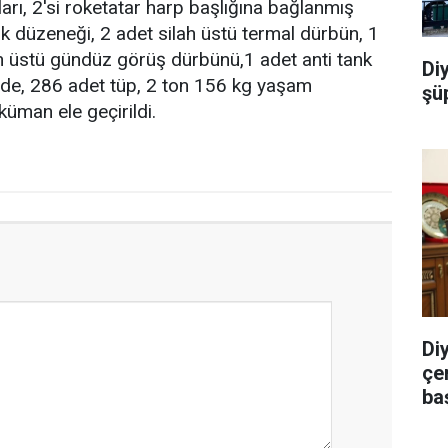
arı, 2'si roketatar harp başlığına bağlanmış
k düzeneği, 2 adet silah üstü termal dürbün, 1
h üstü gündüz görüş dürbünü,1 adet anti tank
Di
adde, 286 adet tüp, 2 ton 156 kg yaşam
şü
üman ele geçirildi.
Di
çe
ba