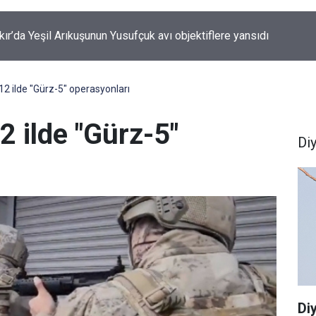
kanı Akın Gürlek’ten internet haberciliğine güvence: Ekim ayında
e geliyor
 12 ilde "Gürz-5" operasyonları
2 ilde "Gürz-5"
Di
Di