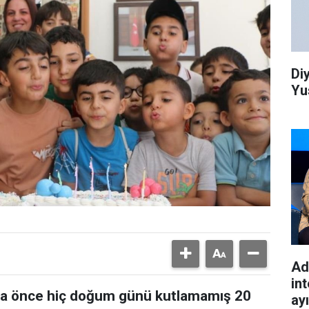
Di
Yu
Ad
int
daha önce hiç doğum günü kutlamamış 20
ay