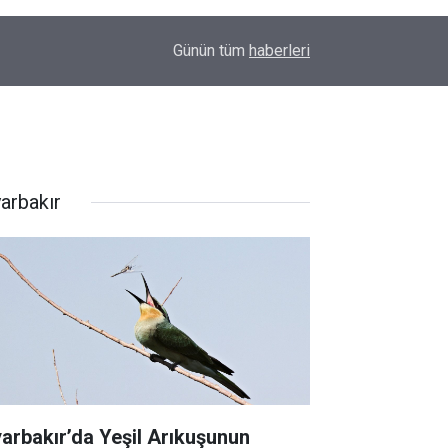
00:09
Diyarbakır'da yürek ısıtan anlar: İlk kez doğum g
Günün tüm
haberleri
yarbakır
yarbakır’da Yeşil Arıkuşunun