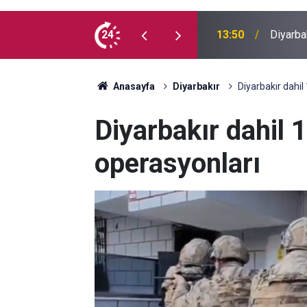
Adalet Ba
usufçuk avı objektiflere yansıdı
24
13:35
Meclis'
Anasayfa
Diyarbakır
Diyarbakır dahil
Diyarbakır dahil 1
operasyonları