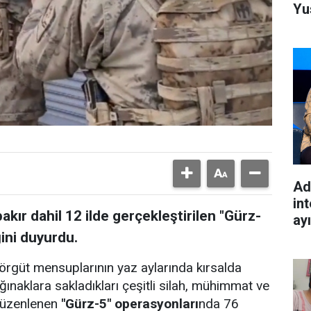
Yu
Ad
int
bakır dahil 12 ilde gerçekleştirilen "Gürz-
ay
ğini duyurdu.
e örgüt mensuplarının yaz aylarında kırsalda
naklara sakladıkları çeşitli silah, mühimmat ve
 düzenlenen
"Gürz-5" operasyonları
nda 76