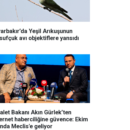
yarbakır’da Yeşil Arıkuşunun
sufçuk avı objektiflere yansıdı
alet Bakanı Akın Gürlek’ten
ernet haberciliğine güvence: Ekim
ında Meclis'e geliyor