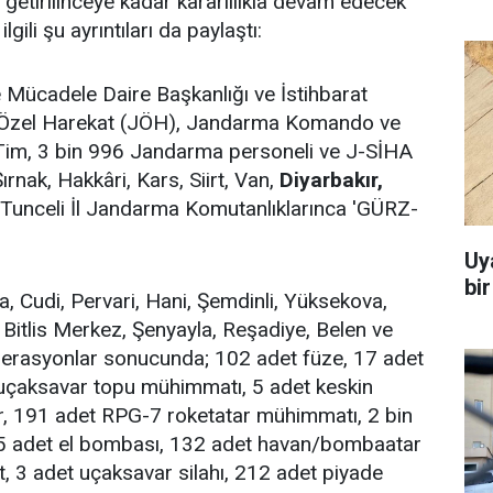
getirilinceye kadar kararlılıkla devam edecek"
ili şu ayrıntıları da paylaştı:
Mücadele Daire Başkanlığı ve İstihbarat
 Özel Harekat (JÖH), Jandarma Komando ve
Tim, 3 bin 996 Jandarma personeli ve J-SİHA
ırnak, Hakkâri, Kars, Siirt, Van,
Diyarbakır,
e Tunceli İl Jandarma Komutanlıklarınca 'GÜRZ-
Uy
bi
, Cudi, Pervari, Hani, Şemdinli, Yüksekova,
Bitlis Merkez, Şenyayla, Reşadiye, Belen ve
operasyonlar sonucunda; 102 adet füze, 17 adet
 uçaksavar topu mühimmatı, 5 adet keskin
ar, 191 adet RPG-7 roketatar mühimmatı, 2 bin
165 adet el bombası, 132 adet havan/bombaatar
 3 adet uçaksavar silahı, 212 adet piyade