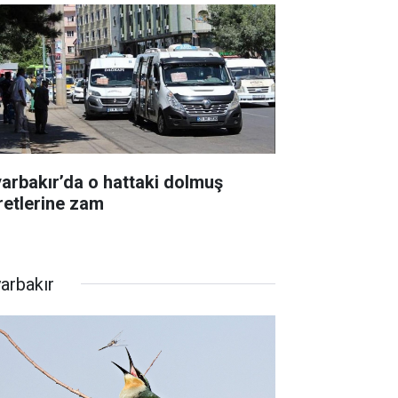
yarbakır’da o hattaki dolmuş
retlerine zam
yarbakır