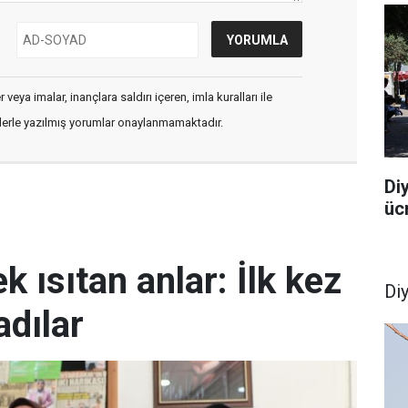
veya imalar, inançlara saldırı içeren, imla kuralları ile
flerle yazılmış yorumlar onaylanmamaktadır.
Di
üc
k ısıtan anlar: İlk kez
Di
dılar