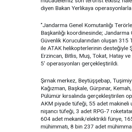
mücadelemiz son terörist etkisiz hale 
diyen Bakan Yerlikaya operasyonlarla ilg
"Jandarma Genel Komutanlığı Terörle 
Başkanlığı koordinesinde; Jandarma
Güvenlik Korucularından oluşan 315 
ile ATAK helikopterlerinin desteğiyle Ş
Erzincan, Bitlis, Muş, Tokat, Hatay v
5' operasyonları gerçekleştirildi.
Şırnak merkez, Beytüşşebap, Tuşimiya
Kağızman, Başkale, Gürpınar, Kemah, 
Pülümür kırsalında gerçekleştirilen 
AKM piyade tüfeği, 55 adet makineli
nişancı tüfeği, 3 adet RPG-7 roketat
604 adet mekanik/elektrikli fünye, 
mühimmatı, 8 bin 237 adet mühimmat,