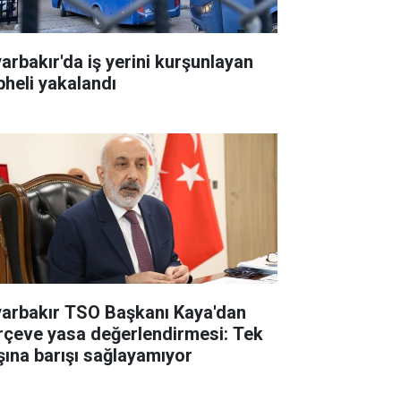
yarbakır'da iş yerini kurşunlayan
pheli yakalandı
yarbakır TSO Başkanı Kaya'dan
rçeve yasa değerlendirmesi: Tek
şına barışı sağlayamıyor