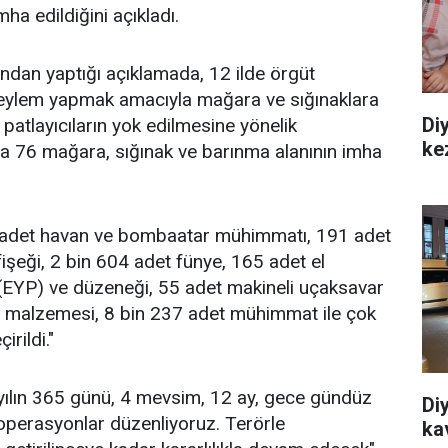
ha edildiğini açıkladı.
dan yaptığı açıklamada, 12 ilde örgüt
a eylem yapmak amacıyla mağara ve sığınaklara
Diy
 patlayıcıların yok edilmesine yönelik
ke
a 76 mağara, sığınak ve barınma alanının imha
 adet havan ve bombaatar mühimmatı, 191 adet
şeği, 2 bin 604 adet fünye, 165 adet el
 (EYP) ve düzeneği, 55 adet makineli uçaksavar
 malzemesi, 8 bin 237 adet mühimmat ile çok
rildi."
i; yılın 365 günü, 4 mevsim, 12 ay, gece gündüz
Di
operasyonlar düzenliyoruz. Terörle
ka