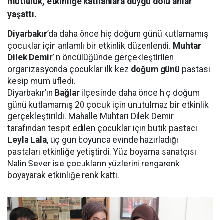
mutluluk, etkinliğe katılanlara duygu dolu anlar
yaşattı.
Diyarbakır
’da daha önce hiç doğum günü kutlamamış
çocuklar için anlamlı bir etkinlik düzenlendi.
Muhtar
Dilek Demir
’in öncülüğünde gerçekleştirilen
organizasyonda çocuklar ilk kez
doğum günü
pastası
kesip mum üfledi.
Diyarbakır’ın
Bağlar
ilçesinde daha önce hiç doğum
günü kutlamamış 20 çocuk için unutulmaz bir etkinlik
gerçekleştirildi. Mahalle Muhtarı Dilek Demir
tarafından tespit edilen çocuklar için butik pastacı
Leyla Lala
, üç gün boyunca evinde hazırladığı
pastaları etkinliğe yetiştirdi. Yüz boyama sanatçısı
Nalin Sever ise çocukların yüzlerini rengarenk
boyayarak etkinliğe renk kattı.