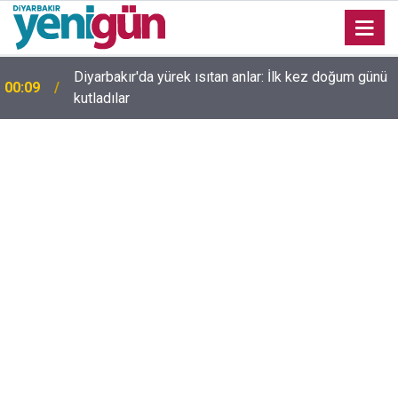
23:36
Diyarbakır'da düğün salonunda kavga: Yaralılar var