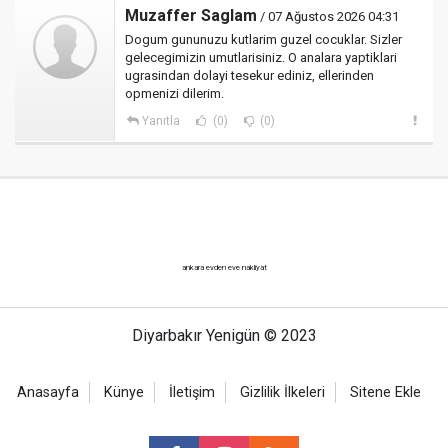
Muzaffer Saglam
/ 07 Ağustos 2026 04:31
Dogum gununuzu kutlarim guzel cocuklar. Sizler
gelecegimizin umutlarisiniz. O analara yaptiklari
ugrasindan dolayi tesekur ediniz, ellerinden
opmenizi dilerim.
Yanıtla
(0)
(0)
ankara evden eve nakliyat
Diyarbakır Yenigün © 2023
Anasayfa
Künye
İletişim
Gizlilik İlkeleri
Sitene Ekle