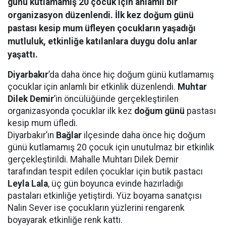
günü kutlamamış 20 çocuk için anlamlı bir
organizasyon düzenlendi. İlk kez doğum günü
pastası kesip mum üfleyen çocukların yaşadığı
mutluluk, etkinliğe katılanlara duygu dolu anlar
yaşattı.
Diyarbakır
’da daha önce hiç doğum günü kutlamamış
çocuklar için anlamlı bir etkinlik düzenlendi.
Muhtar
Dilek Demir
’in öncülüğünde gerçekleştirilen
organizasyonda çocuklar ilk kez
doğum günü
pastası
kesip mum üfledi.
Diyarbakır’ın
Bağlar
ilçesinde daha önce hiç doğum
günü kutlamamış 20 çocuk için unutulmaz bir etkinlik
gerçekleştirildi. Mahalle Muhtarı Dilek Demir
tarafından tespit edilen çocuklar için butik pastacı
Leyla Lala
, üç gün boyunca evinde hazırladığı
pastaları etkinliğe yetiştirdi. Yüz boyama sanatçısı
Nalin Sever ise çocukların yüzlerini rengarenk
boyayarak etkinliğe renk kattı.