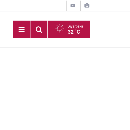
Diyarbakır
32 °C