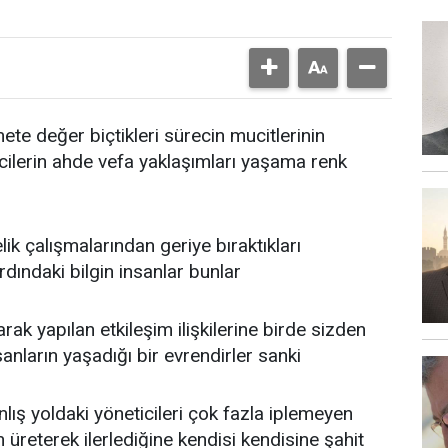
mete değer biçtikleri sürecin mucitlerinin
ncilerin ahde vefa yaklaşımları yaşama renk
k çalışmalarından geriye bıraktıkları
rdındaki bilgin insanlar bunlar
arak yapılan etkileşim ilişkilerine birde sizden
sanların yaşadığı bir evrendirler sanki
nlış yoldaki yöneticileri çok fazla iplemeyen
üreterek ilerlediğine kendisi kendisine şahit