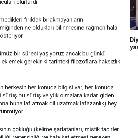
ucuları olurlardı
dikleri fırıldak bırakmayanların
imiğinden ne oldukları bilinmesine rağmen hala
österiyor
Di
ya
ğümüz bir süreci yaşıyoruz ancak bu günkü
 eklemek gerekir ki tarihteki filozoflara haksızlık
n herkesin her konuda bilgisi var, her konuda
 ki sürüş bu sürüş ve yük olmalara kadar giden
ona buna laf atmak dil uzatmak lafazanlık) hey
örünmüyor
ının çokluğu (kelime şarlatanları, mistik tacirler
lliği, yetersizliği ve hala kat etmesi gereken