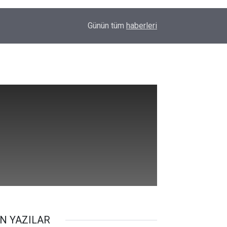
09:48
Amedspor’dan süper lig öncesi önemli hamle: Sp
Günün tüm
haberleri
N YAZILAR