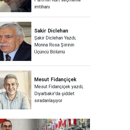
imtihanı
Sakir
Diclehan
Şakir Diclehan Yazdı;
Monna Rosa Şiirinin
Üçüncü Bölümü
Mesut
Fidançiçek
Mesut Fidançiçek yazdı;
Diyarbakır'da şiddet
sıradanlaşıyor