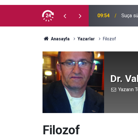
e kaç milyon Kürt var?
24
09:54
Suça sü
Anasayfa
Yazarlar
Filozof
Dr. V
Yazarın T
Filozof