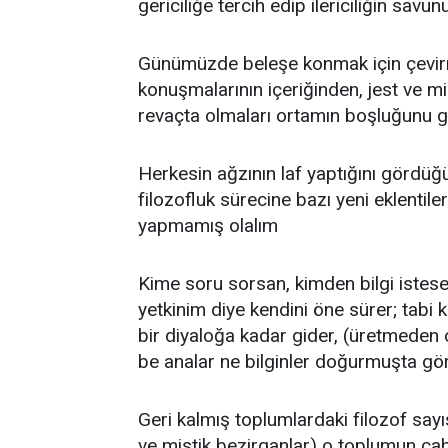
gericiliğe tercih edip ilericiliğin savun
Günümüzde beleşe konmak için çevirme
konuşmalarının içeriğinden, jest ve m
revaçta olmaları ortamın boşluğunu g
Herkesin ağzının laf yaptığını gördü
filozofluk sürecine bazı yeni eklentiler
yapmamış olalım
Kime soru sorsan, kimden bilgi istese
yetkinim diye kendini öne sürer; tabi
bir diyaloğa kadar gider, (üretmeden 
be analar ne bilginler doğurmuşta g
Geri kalmış toplumlardaki filozof sayıs
ve mistik bezirganlar) o toplumun cahi