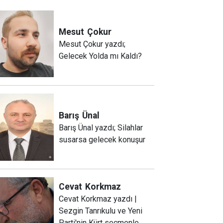
Mesut
Çokur
Mesut Çokur yazdı;
Gelecek Yolda mı Kaldı?
Barış
Ünal
Barış Ünal yazdı; Silahlar
susarsa gelecek konuşur
Cevat
Korkmaz
Cevat Korkmaz yazdı |
Sezgin Tanrıkulu ve Yeni
Parti'nin Kürt seçmenle