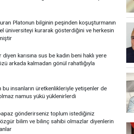
uran Platonun bilginin peşinden koşuşturmanın
el üniversiteyi kurarak gösterdiğini ve herkesin
miştir
diyen karısına sus be kadın beni haklı yere
gözü arkada kalmadan gönül rahatlığıyla
 bu insanların üretkenlikleriyle yetişenler de
h olmaz namus yükü yüklenirlerdi
papaz gönderirseniz toplum istediğiniz
zgür bilim ve bilinç sahibi olmazlar diyenlerin
anlar