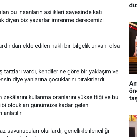
dü
an bu insanların asilikleri sayesinde katı
duk diyen biz yazarlar imrenme derecemizi
rdından elde edilen haklı bir bilgelik unvanı olsa
 tarzları vardı, kendilerine göre bir yaklaşım ve
rensin diye yanlarına çocuklarını bırakırlardı
Am
ön
n zekâlarını kullanma oranlarını yükselttiği ve bu
taş
ahibi oldukları günümüze kadar gelen
anlatılır
z savunucuları olurlardı, genellikle ilericiliği