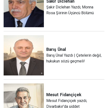
Sakir
Diclehan
Şakir Diclehan Yazdı; Monna
Rosa Şiirinin Üçüncü Bölümü
Barış
Ünal
Barış Ünal Yazdı | Çetelerin değil,
hukukun sözü geçmeli!
Mesut
Fidançiçek
Mesut Fidançiçek yazdı;
Diyarbakır'da şiddet