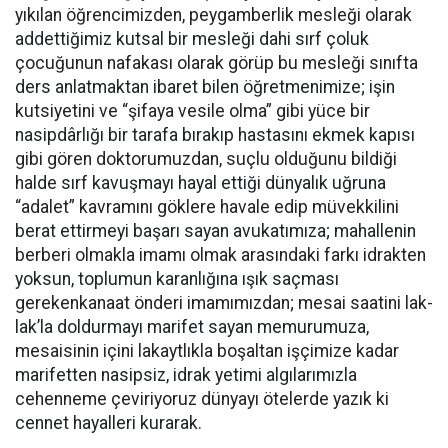
yıkılan öğrencimizden, peygamberlik mesleği olarak
addettiğimiz kutsal bir mesleği dahi sırf çoluk
çocuğunun nafakası olarak görüp bu mesleği sınıfta
ders anlatmaktan ibaret bilen öğretmenimize; işin
kutsiyetini ve “şifaya vesile olma” gibi yüce bir
nasipdârlığı bir tarafa bırakıp hastasını ekmek kapısı
gibi gören doktorumuzdan, suçlu olduğunu bildiği
halde sırf kavuşmayı hayal ettiği dünyalık uğruna
“adalet” kavramını göklere havale edip müvekkilini
berat ettirmeyi başarı sayan avukatımıza; mahallenin
berberi olmakla imamı olmak arasındaki farkı idrakten
yoksun, toplumun karanlığına ışık saçması
gerekenkanaat önderi imamımızdan; mesai saatini lak-
lak’la doldurmayı marifet sayan memurumuza,
mesaisinin içini lakaytlıkla boşaltan işçimize kadar
marifetten nasipsiz, idrak yetimi algılarımızla
cehenneme çeviriyoruz dünyayı ötelerde yazık ki
cennet hayalleri kurarak.