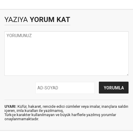
bakacak yüzünüz
(gönül sultanlarının
olsun
anısına)
YAZIYA
YORUM KAT
UYARI:
Küfür, hakaret, rencide edici cümleler veya imalar, inançlara saldırı
içeren, imla kuralları ile yazılmamış,
Türkçe karakter kullanılmayan ve büyük harflerle yazılmış yorumlar
onaylanmamaktadır.