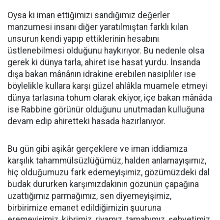
Oysa ki iman ettiğimizi sandığımız değerler
manzumesi insanı diğer yaratılmıştan farklı kılan
unsurun kendi yapıp ettiklerinin hesabını
üstlenebilmesi olduğunu haykırıyor. Bu nedenle olsa
gerek ki dünya tarla, ahiret ise hasat yurdu. İnsanda
dışa bakan mânânın idrakine erebilen nasipliler ise
böylelikle kullara karşı güzel ahlâkla muamele etmeyi
dünya tarlasına tohum olarak ekiyor, içe bakan mânâda
ise Rabbine görünür olduğunu unutmadan kulluğuna
devam edip ahiretteki hasada hazırlanıyor.
Bu gün gibi aşikâr gerçeklere ve iman iddiamıza
karşılık tahammülsüzlüğümüz, halden anlamayışımız,
hiç olduğumuzu fark edemeyişimiz, gözümüzdeki dal
budak dururken karşımızdakinin gözünün çapağına
uzattığımız parmağımız, sen diyemeyişimiz,
birbirimize emanet edildiğimizin şuuruna
eremeyişimiz, kibrimiz, riyamız, tamahımız, şehvetimiz,