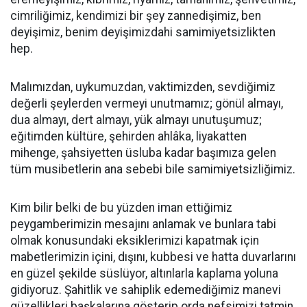
cimriliğimiz, kendimizi bir şey zannedişimiz, ben
deyişimiz, benim deyişimizdahi samimiyetsizlikten
hep.
Malımızdan, uykumuzdan, vaktimizden, sevdiğimiz
değerli şeylerden vermeyi unutmamız; gönül almayı,
dua almayı, dert almayı, yük almayı unutuşumuz;
eğitimden kültüre, şehirden ahlâka, liyakatten
mihenge, şahsiyetten üsluba kadar başımıza gelen
tüm musibetlerin ana sebebi bile samimiyetsizliğimiz.
Kim bilir belki de bu yüzden iman ettiğimiz
peygamberimizin mesajını anlamak ve bunlara tabi
olmak konusundaki eksiklerimizi kapatmak için
mabetlerimizin içini, dışını, kubbesi ve hatta duvarlarını
en güzel şekilde süslüyor, altınlarla kaplama yoluna
gidiyoruz. Şahitlik ve sahiplik edemediğimiz manevi
güzellikleri başkalarına gösterip orda nefsimizi tatmin