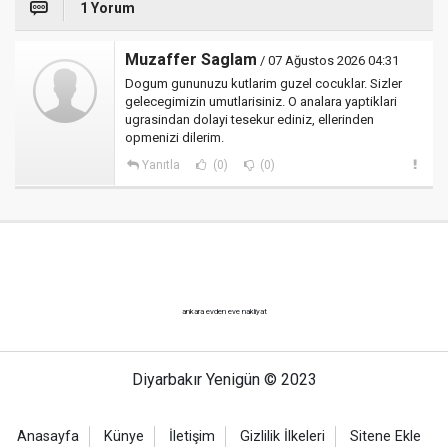
1 Yorum
Muzaffer Saglam
/ 07 Ağustos 2026 04:31
Dogum gununuzu kutlarim guzel cocuklar. Sizler
gelecegimizin umutlarisiniz. O analara yaptiklari
ugrasindan dolayi tesekur ediniz, ellerinden
opmenizi dilerim.
Yanıtla
(0)
(0)
ankara evden eve nakliyat
Diyarbakır Yenigün © 2023
Anasayfa
Künye
İletişim
Gizlilik İlkeleri
Sitene Ekle