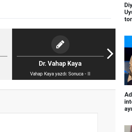
Di
Uy
to
Dr. Vahap Kaya
Vahap Kaya yazdı: Sonuca - II
Ad
int
ay