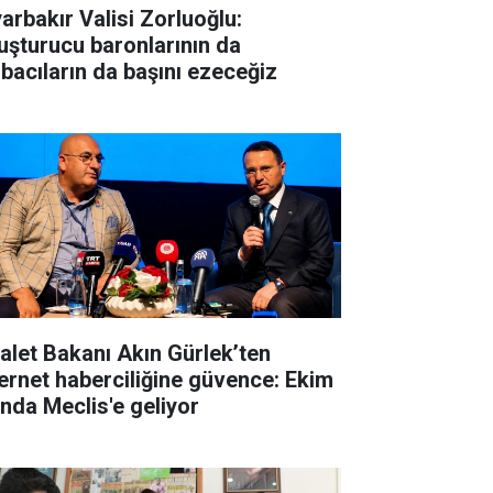
yarbakır Valisi Zorluoğlu:
uşturucu baronlarının da
rbacıların da başını ezeceğiz
alet Bakanı Akın Gürlek’ten
ernet haberciliğine güvence: Ekim
ında Meclis'e geliyor