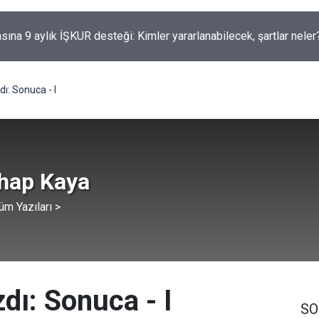
asına 9 aylık İŞKUR desteği: Kimler yararlanabilecek, şartlar neler
ı: Sonuca - I
ahap Kaya
üm Yazıları >
dı: Sonuca - I
SO