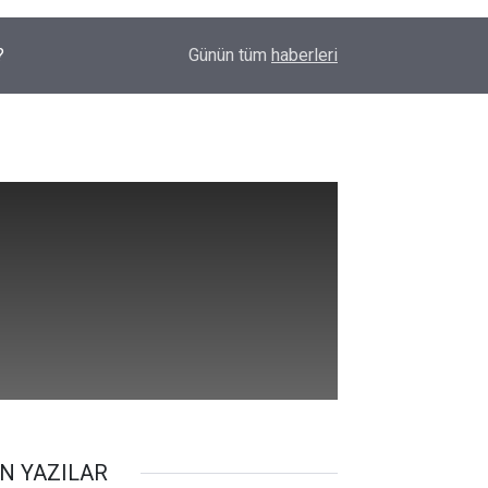
?
21:20
Diyarbakır'da bez parçasına takılan leylek için 
Günün tüm
haberleri
N YAZILAR