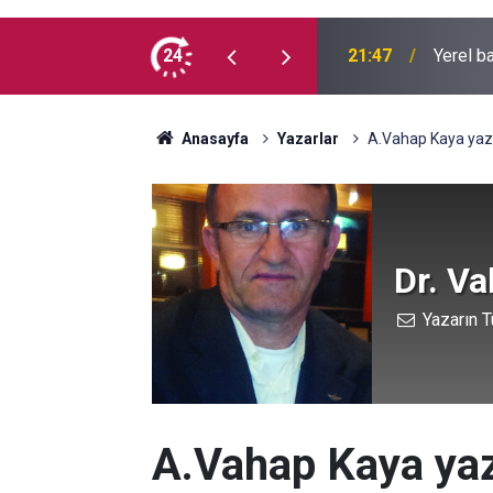
ber boğuldu
24
21:47
Yerel b
Anasayfa
Yazarlar
A.Vahap Kaya yazd
Dr. V
Yazarın T
A.Vahap Kaya yaz