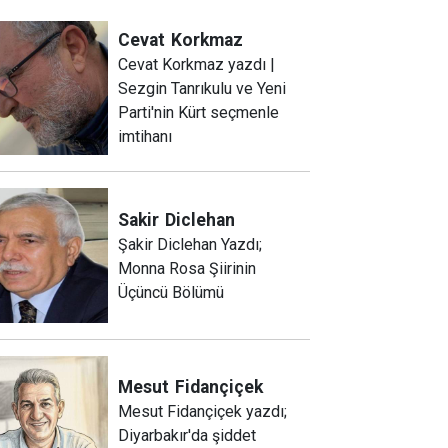
Cevat
Korkmaz
Cevat Korkmaz yazdı |
Sezgin Tanrıkulu ve Yeni
Parti'nin Kürt seçmenle
imtihanı
Sakir
Diclehan
Şakir Diclehan Yazdı;
Monna Rosa Şiirinin
Üçüncü Bölümü
Mesut
Fidançiçek
Mesut Fidançiçek yazdı;
Diyarbakır'da şiddet