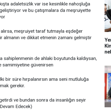
ışta adaletsizlik var ise kesinlikle nahoşluğa
geliştiriyor ve bu çatışmalara da meşruiyette
yor
lırsa, meşruiyet taraf tutmayla eşdeğer
bir almanın ve dikkat etmenin zamanı gelmiştir
Ye
Ki
ne
a sahiplenmenin de ahlaki boyutunda kaldıysan,
 ve samimiyetine güvenirsen
lki bir süre hırpalanırsın ama seni mutluluğa
mak gerekir.
getirdi ve bundan sonra da insanlığın seyir
. (Devam Edecek)