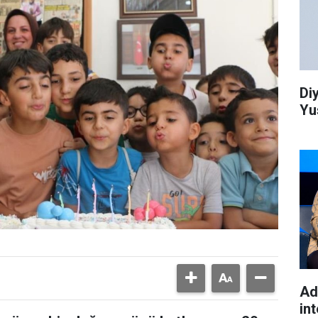
Di
Yu
Ad
int