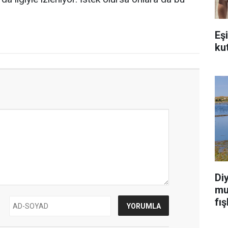
Eş
ku
Di
mu
fış