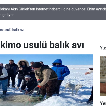
kanı Akın Gürlek’ten internet haberciliğine güvence: Ekim ayında
e geliyor
o usulü balık avı
skimo usulü balık avı
Ya
Ye