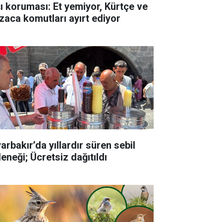
şı koruması: Et yemiyor, Kürtçe ve
zaca komutları ayırt ediyor
arbakır’da yıllardır süren sebil
eneği; Ücretsiz dağıtıldı