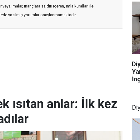
veya imalar, inançlara saldırı içeren, imla kuralları ile
flerle yazılmış yorumlar onaylanmamaktadır.
Di
Ya
İn
k ısıtan anlar: İlk kez
Di
dılar