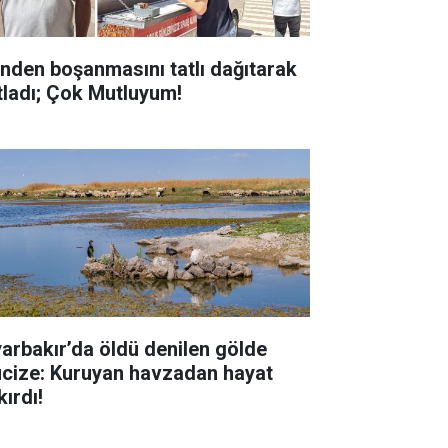
inden boşanmasını tatlı dağıtarak
tladı; Çok Mutluyum!
yarbakır’da öldü denilen gölde
cize: Kuruyan havzadan hayat
kırdı!