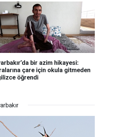
yarbakır’da bir azim hikayesi:
ralarına çare için okula gitmeden
gilizce öğrendi
yarbakır