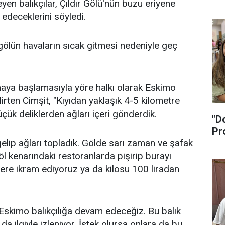
eyen balıkçılar, Çıldır Gölü'nün buzu eriyene
edeceklerini söyledi.
gölün havaların sıcak gitmesi nedeniyle geç
aya başlamasıyla yöre halkı olarak Eskimo
lirten Cimşit, "Kıyıdan yaklaşık 4-5 kilometre
çük deliklerden ağları içeri gönderdik.
"D
Pr
elip ağları topladık. Gölde sarı zaman ve şafak
göl kenarındaki restoranlarda pişirip burayı
lere ikram ediyoruz ya da kilosu 100 liradan
Eskimo balıkçılığa devam edeceğiz. Bu balık
a ilgiyle izleniyor. İstek olursa onlara da bu