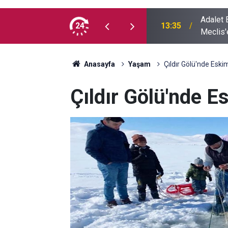
Adalet Ba
usufçuk avı objektiflere yansıdı
24
13:35
Meclis'
Anasayfa
Yaşam
Çıldır Gölü'nde Eskim
Çıldır Gölü'nde E