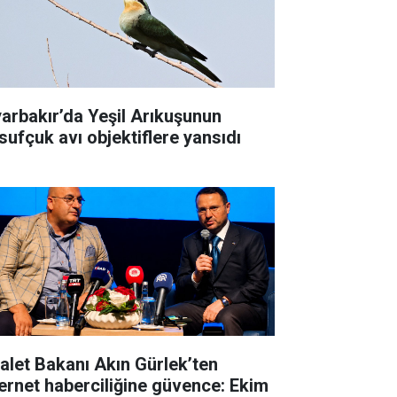
yarbakır’da Yeşil Arıkuşunun
sufçuk avı objektiflere yansıdı
alet Bakanı Akın Gürlek’ten
ernet haberciliğine güvence: Ekim