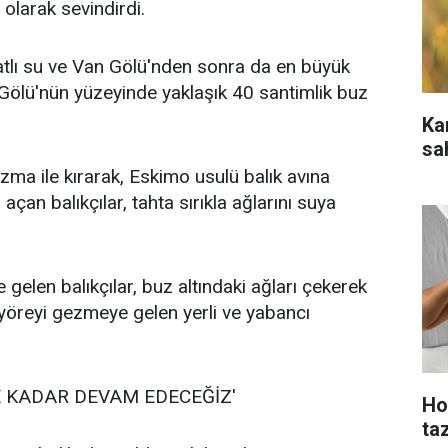
 olarak sevindirdi.
tlı su ve Van Gölü'nden sonra da en büyük
ır Gölü'nün yüzeyinde yaklaşık 40 santimlik buz
Ka
sah
zma ile kırarak, Eskimo usulü balık avına
açan balıkçılar, tahta sırıkla ağlarını suya
gelen balıkçılar, buz altındaki ağları çekerek
ri yöreyi gezmeye gelen yerli ve yabancı
E KADAR DEVAM EDECEĞİZ'
Ho
ta