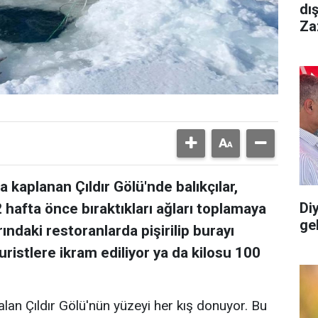
dı
Za
kaplanan Çıldır Gölü'nde balıkçılar,
Diy
 hafta önce bıraktıkları ağları toplamaya
gel
rındaki restoranlarda pişirilip burayı
ristlere ikram ediliyor ya da kilosu 100
kalan Çıldır Gölü'nün yüzeyi her kış donuyor. Bu