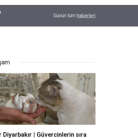
00:09
Diyarbakır'da yürek ısıtan anlar: İlk kez doğum g
Günün tüm
haberleri
şam
r Diyarbakır | Güvercinlerin sıra