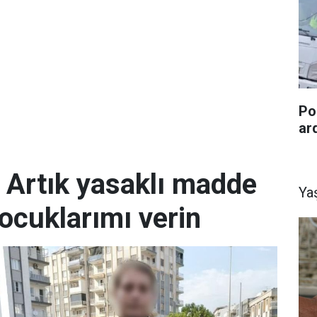
Po
ar
; Artık yasaklı madde
Ya
ocuklarımı verin