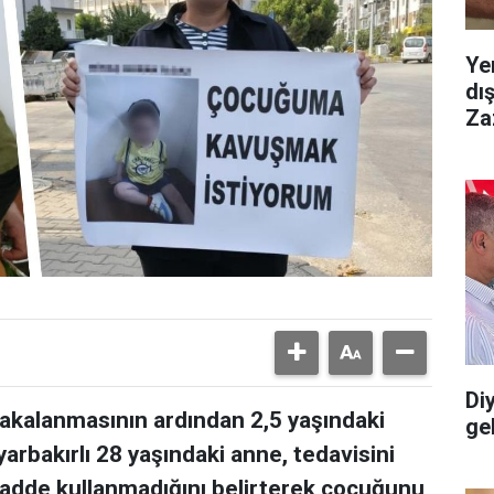
Ye
dı
Za
Diy
yakalanmasının ardından 2,5 yaşındaki
gel
arbakırlı 28 yaşındaki anne, tedavisini
adde kullanmadığını belirterek çocuğunu