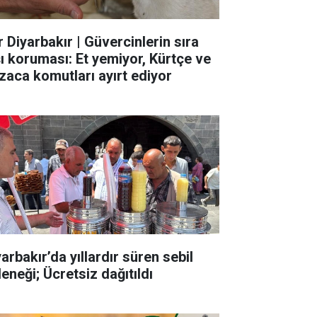
r Diyarbakır | Güvercinlerin sıra
şı koruması: Et yemiyor, Kürtçe ve
zaca komutları ayırt ediyor
arbakır’da yıllardır süren sebil
eneği; Ücretsiz dağıtıldı