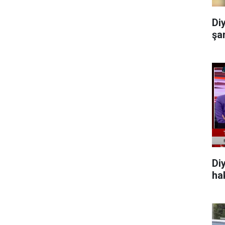
Diy
şa
Di
ha