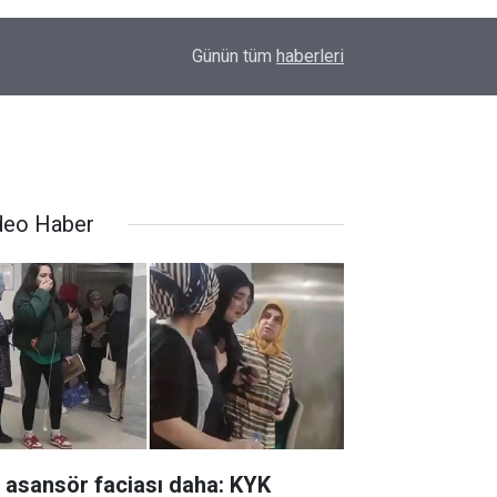
00:01
Barış Ünal yazdı; Silahlar susarsa gelecek konu
Günün tüm
haberleri
deo Haber
r asansör faciası daha: KYK