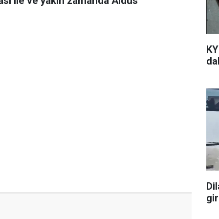
ası ile ve yakın zamanda Aldus
KY
da
Di
gir