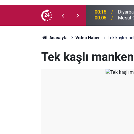
 madde kullanmıyorum, çocuklarımı verin
24
00:05
Mesut Ç
Anasayfa
Vıdeo Haber
Tek kaşlı man
Tek kaşlı manken