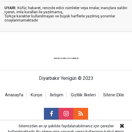
UYARI:
Küfür, hakaret, rencide edici cümleler veya imalar, inançlara saldırı
içeren, imla kuralları ile yazılmamış,
Türkçe karakter kullanılmayan ve büyük harflerle yazılmış yorumlar
onaylanmamaktadır.
ankara evden eve nakliyat
Diyarbakır Yenigün © 2023
Anasayfa
Künye
İletişim
Gizlilik İlkeleri
Sitene Ekle
Sitemizden en iyi şekilde faydalanabilmeniz için çerezler
kullanılmaktadır. Bu siteye giriş yaparak çerez kullanımını kabul etmiş