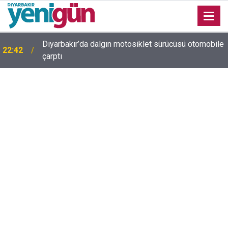
Diyarbakır’da dalgın motosiklet sürücüsü otomobile
22:42
Diyarbakır trafiğinde şaşırtan görüntü: Dönüp dönüp
çarptı
22:37
baktılar