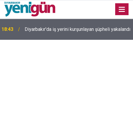
18:43
Diyarbakır'da iş yerini kurşunlayan şüpheli yakalandı
Diyarbakır TSO Başkanı Kaya'dan çerçeve yasa
18:22
değerlendirmesi: Tek başına barışı sağlayamıyor