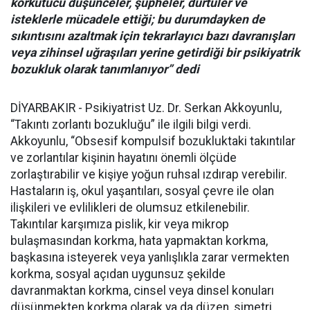
korkutucu düşünceler, şüpheler, dürtüler ve
isteklerle mücadele ettiği; bu durumdayken de
sıkıntısını azaltmak için tekrarlayıcı bazı davranışları
veya zihinsel uğraşıları yerine getirdiği bir psikiyatrik
bozukluk olarak tanımlanıyor” dedi
DİYARBAKIR - Psikiyatrist Uz. Dr. Serkan Akkoyunlu,
“Takıntı zorlantı bozukluğu” ile ilgili bilgi verdi.
Akkoyunlu, “Obsesif kompulsif bozukluktaki takıntılar
ve zorlantılar kişinin hayatını önemli ölçüde
zorlaştırabilir ve kişiye yoğun ruhsal ızdırap verebilir.
Hastaların iş, okul yaşantıları, sosyal çevre ile olan
ilişkileri ve evlilikleri de olumsuz etkilenebilir.
Takıntılar karşımıza pislik, kir veya mikrop
bulaşmasından korkma, hata yapmaktan korkma,
başkasına isteyerek veya yanlışlıkla zarar vermekten
korkma, sosyal açıdan uygunsuz şekilde
davranmaktan korkma, cinsel veya dinsel konuları
düşünmekten korkma olarak ya da düzen, simetri,