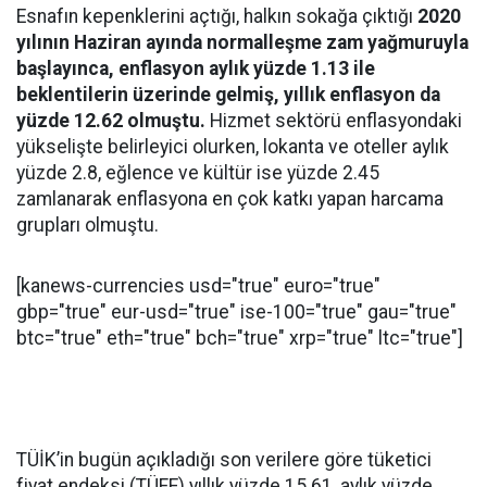
Esnafın kepenklerini açtığı, halkın sokağa çıktığı
2020
yılının Haziran ayında normalleşme zam yağmuruyla
başlayınca, enflasyon aylık yüzde 1.13 ile
beklentilerin üzerinde gelmiş, yıllık enflasyon da
yüzde 12.62 olmuştu.
Hizmet sektörü enflasyondaki
yükselişte belirleyici olurken, lokanta ve oteller aylık
yüzde 2.8, eğlence ve kültür ise yüzde 2.45
zamlanarak enflasyona en çok katkı yapan harcama
grupları olmuştu.
[kanews-currencies usd="true" euro="true"
gbp="true" eur-usd="true" ise-100="true" gau="true"
btc="true" eth="true" bch="true" xrp="true" ltc="true"]
TÜİK’in bugün açıkladığı son verilere göre tüketici
fiyat endeksi (TÜFE) yıllık yüzde 15.61, aylık yüzde