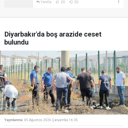
Yanıtla
(0)
(0)
Diyarbakır'da boş arazide ceset
bulundu
Yayınlanma:
05 Ağustos 2026 Çarşamba 16:35