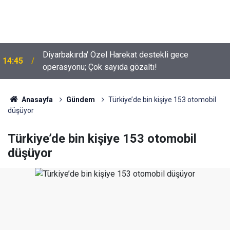
Diyarbakırda' Özel Harekat destekli gece
14:45
operasyonu; Çok sayıda gözaltı!
İYİ Partili Uz açıkladı; Türkiye’de kaç milyon Kürt
10:02
var?
Anasayfa
Gündem
Türkiye’de bin kişiye 153 otomobil
düşüyor
Türkiye’de bin kişiye 153 otomobil
düşüyor