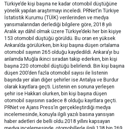
Türkiye’de kişi başına ne kadar otomobil düştüğüne
yönelik yapılan araştırmayı inceledi. PRNet’in Türkiye
İstatistik Kurumu (TÜİK) verilerinden ve medya
yansımalarından derlediği bilgilere göre, 2018 yılı
Aralık ayı dâhil olmak üzere Türkiye’deki her bin kişiye
153 otomobil düştüğü görüldü. Bu oran en yüksek
Ankara’da görülürken, bin kişi başına düşen ortalama
otomobil sayının 265 olduğu kaydedildi. Ankara’yı bu
anlamda Muğla ikinci sıradan takip ederken, bin kişi
başına 220 otomobil düştüğü belirlendi. Bin kişi başına
düşen 200’den fazla otomobil sayısı ile listenin
başında yer alan diğer şehirler ise Antalya ve Burdur
olarak kayıtlara geçti. Listenin en sonuna yerleşen
şehir ise Hakkari olurken, bin kişi başına düşen
otomobil sayısının sadece 8 olduğu kayıtlara geçti.
PRNet ve Ajans Press’in gerçekleştirdiği medya
incelemesinde, konuyla ilgili yazılı basına yansıyan
haber adetleri de belli oldu.2018 yıllını kapsayan
medya incelemesinde, otomobillerle ilgili 138 bin 269