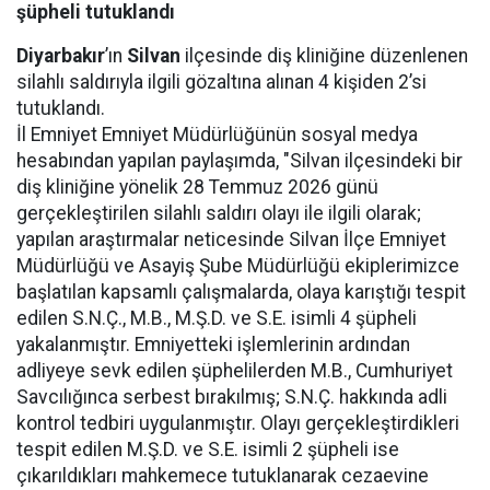
şüpheli tutuklandı
Diyarbakır
’ın
Silvan
ilçesinde diş kliniğine düzenlenen
silahlı saldırıyla ilgili gözaltına alınan 4 kişiden 2’si
tutuklandı.
İl Emniyet Emniyet Müdürlüğünün sosyal medya
hesabından yapılan paylaşımda, "Silvan ilçesindeki bir
diş kliniğine yönelik 28 Temmuz 2026 günü
gerçekleştirilen silahlı saldırı olayı ile ilgili olarak;
yapılan araştırmalar neticesinde Silvan İlçe Emniyet
Müdürlüğü ve Asayiş Şube Müdürlüğü ekiplerimizce
başlatılan kapsamlı çalışmalarda, olaya karıştığı tespit
edilen S.N.Ç., M.B., M.Ş.D. ve S.E. isimli 4 şüpheli
yakalanmıştır. Emniyetteki işlemlerinin ardından
adliyeye sevk edilen şüphelilerden M.B., Cumhuriyet
Savcılığınca serbest bırakılmış; S.N.Ç. hakkında adli
kontrol tedbiri uygulanmıştır. Olayı gerçekleştirdikleri
tespit edilen M.Ş.D. ve S.E. isimli 2 şüpheli ise
çıkarıldıkları mahkemece tutuklanarak cezaevine