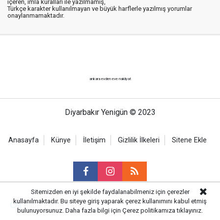
içeren, imla kuralları ile yazılmamış,
Türkçe karakter kullanılmayan ve büyük harflerle yazılmış yorumlar
onaylanmamaktadır.
ankara evden eve nakliyat
Diyarbakır Yenigün © 2023
Anasayfa
Künye
İletişim
Gizlilik İlkeleri
Sitene Ekle
Sitemizden en iyi şekilde faydalanabilmeniz için çerezler
kullanılmaktadır. Bu siteye giriş yaparak çerez kullanımını kabul etmiş
Haber Portalı Yazılımı
bulunuyorsunuz. Daha fazla bilgi için
Çerez politikamıza
tıklayınız.