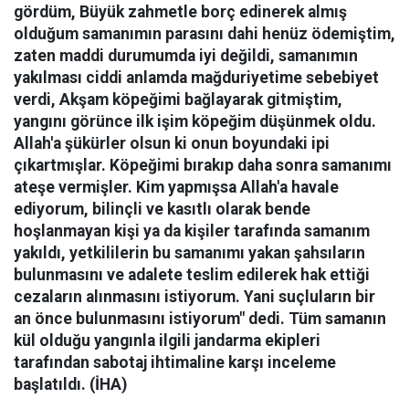
gördüm, Büyük zahmetle borç edinerek almış
olduğum samanımın parasını dahi henüz ödemiştim,
zaten maddi durumumda iyi değildi, samanımın
yakılması ciddi anlamda mağduriyetime sebebiyet
verdi, Akşam köpeğimi bağlayarak gitmiştim,
yangını görünce ilk işim köpeğim düşünmek oldu.
Allah'a şükürler olsun ki onun boyundaki ipi
çıkartmışlar. Köpeğimi bırakıp daha sonra samanımı
ateşe vermişler. Kim yapmışsa Allah'a havale
ediyorum, bilinçli ve kasıtlı olarak bende
hoşlanmayan kişi ya da kişiler tarafında samanım
yakıldı, yetkililerin bu samanımı yakan şahsıların
bulunmasını ve adalete teslim edilerek hak ettiği
cezaların alınmasını istiyorum. Yani suçluların bir
an önce bulunmasını istiyorum" dedi. Tüm samanın
kül olduğu yangınla ilgili jandarma ekipleri
tarafından sabotaj ihtimaline karşı inceleme
başlatıldı. (İHA)