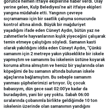
görünce hemen itfaiye ekiplerine haber verdi. Olay
yerine gelen, Kulp Belediyesi'ne ait itfaiye ekipleri
yangına müdahale etti. Yangının çevreye
sıçramaması için bir saatlik çalışma sonucunda
kontrol altına alındı. Büyük bir mağduriyet
yaşadığını ifade eden Cüneyt Aydın, bütün yaz ne
zahmetlerle hayvanlarının kışlık yiyeceğini çalışarak
temin etmeye çalıştığını söyledi. Samanın kasti
olarak yakıldığını iddia eden Cüneyt Aydın, "Çünkü
samanım için 2 metreye yakın yükseklikte bir iskele
yapmıştım ve samanımı bu iskelenin üstüne koyarak
koruma altına almıştım ve henüz bir yaşlarında olan
köpeğimi de bu samanın altında bulunan iskele
ağaçlarına bağlamıştım. Bu sebeple samanım
yanması şüphelerimizi artırıyor. Üç çocuk
babasıyım, dün gece saat 02:00'ye kadar da
buradaydım, yani bir şey yoktu. Sabah 06:00
sıralarında çobanımla birlikte geldiğimde 10 ton
iskelenin üzerinde olan samanımın yandığını