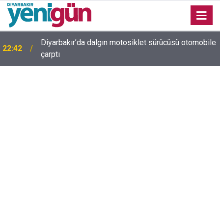
Diyarbakır’da dalgın motosiklet sürücüsü otomobile
22:42
çarptı
Diyarbakır trafiğinde şaşırtan görüntü: Dönüp dönüp
22:37
baktılar