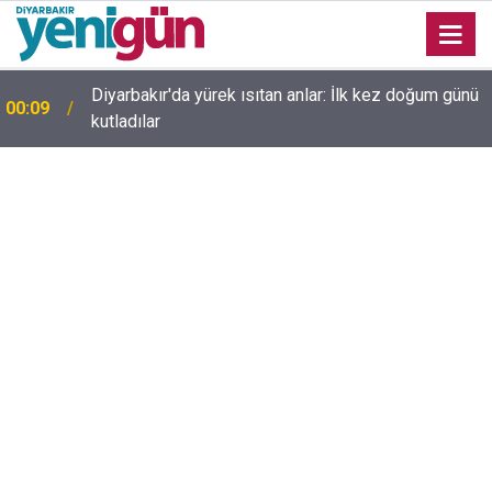
23:36
Diyarbakır'da düğün salonunda kavga: Yaralılar var