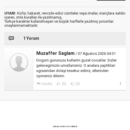
UYARI:
Küfür, hakaret, rencide edici cümleler veya imalar, inançlara saldırı
içeren, imla kuralları ile yazılmamış,
Türkçe karakter kullanılmayan ve büyük harflerle yazılmış yorumlar
onaylanmamaktadır.
1 Yorum
Muzaffer Saglam
/ 07 Ağustos 2026 04:31
Dogum gununuzu kutlarim guzel cocuklar. Sizler
gelecegimizin umutlarisiniz. O analara yaptiklari
ugrasindan dolayi tesekur ediniz, ellerinden
opmenizi dilerim.
Yanıtla
(0)
(0)
ankara evden eve nakliyat