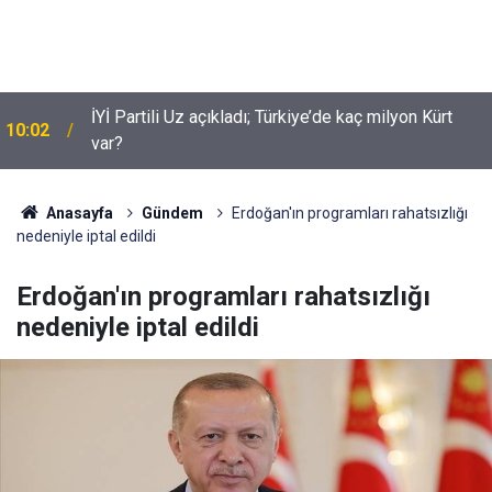
İYİ Partili Uz açıkladı; Türkiye’de kaç milyon Kürt
10:02
var?
Suça sürüklenen çocuklar için yeni düzenleme
09:54
neleri kapsiyor?
Anasayfa
Gündem
Erdoğan'ın programları rahatsızlığı
nedeniyle iptal edildi
Erdoğan'ın programları rahatsızlığı
nedeniyle iptal edildi