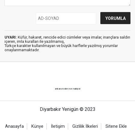
UYARI:
Küfür, hakaret, rencide edici cümleler veya imalar, inançlara saldırı
içeren, imla kuralları ile yazılmamış,
Türkçe karakter kullanılmayan ve büyük harflerle yazılmış yorumlar
onaylanmamaktadır.
ankara evden eve nakliyat
Diyarbakır Yenigün © 2023
Anasayfa
Künye
İletişim
Gizlilik İlkeleri
Sitene Ekle