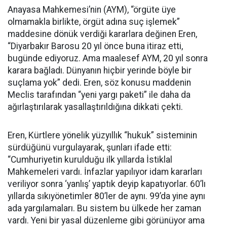
Anayasa Mahkemesi’nin (AYM), “örgüte üye
olmamakla birlikte, örgüt adına suç işlemek”
maddesine dönük verdiği kararlara değinen Eren,
“Diyarbakır Barosu 20 yıl önce buna itiraz etti,
bugünde ediyoruz. Ama maalesef AYM, 20 yıl sonra
karara bağladı. Dünyanın hiçbir yerinde böyle bir
suçlama yok” dedi. Eren, söz konusu maddenin
Meclis tarafından “yeni yargı paketi” ile daha da
ağırlaştırılarak yasallaştırıldığına dikkati çekti.
Eren, Kürtlere yönelik yüzyıllık “hukuk” sisteminin
sürdüğünü vurgulayarak, şunları ifade etti:
“Cumhuriyetin kurulduğu ilk yıllarda İstiklal
Mahkemeleri vardı. İnfazlar yapılıyor idam kararları
veriliyor sonra ‘yanlış’ yaptık deyip kapatıyorlar. 60’lı
yıllarda sıkıyönetimler 80’ler de aynı. 99’da yine aynı
ada yargılamaları. Bu sistem bu ülkede her zaman
vardı. Yeni bir yasal düzenleme gibi görünüyor ama