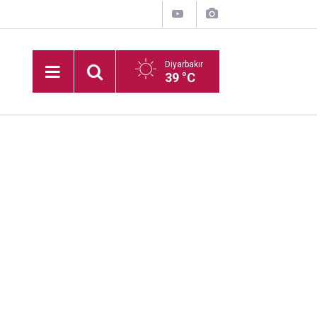
Diyarbakır
39 °C