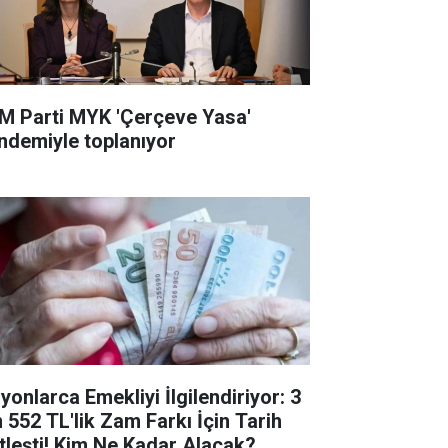
M Parti MYK 'Çerçeve Yasa'
ndemiyle toplanıyor
yonlarca Emekliyi İlgilendiriyor: 3
n 552 TL'lik Zam Farkı İçin Tarih
tleşti! Kim Ne Kadar Alacak?