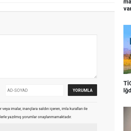
ma
va
Tİ
Iğ
veya imalar, inançlara saldırı içeren, imla kuralları ile
flerle yazılmış yorumlar onaylanmamaktadır.