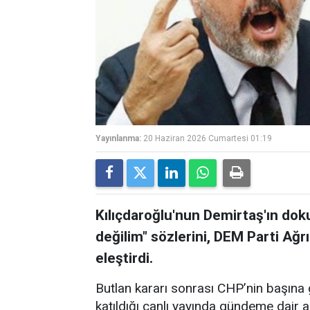
Yayınlanma:
20 Haziran 2026 Cumartesi 01:19
Kılıçdaroğlu'nun Demirtaş'ın doku
değilim" sözlerini, DEM Parti Ağrı m
eleştirdi.
Butlan kararı sonrası CHP’nin başın
katıldığı canlı yayında gündeme dair 