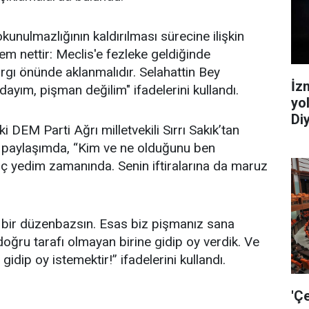
kunulmazlığının kaldırılması sürecine ilişkin
kem nettir: Meclis'e fezleke geldiğinde
yargı önünde aklanmalıdır. Selahattin Bey
İz
ayım, pişman değilim" ifadelerini kullandı.
yo
Diy
i DEM Parti Ağrı milletvekili Sırrı Sakık’tan
ı paylaşımda, “Kim ve ne olduğunu ben
inç yedim zamanında. Senin iftiralarına da maruz
bir düzenbazsın. Esas biz pişmanız sana
 doğru tarafı olmayan birine gidip oy verdik. Ve
idip oy istemektir!” ifadelerini kullandı.
'Ç