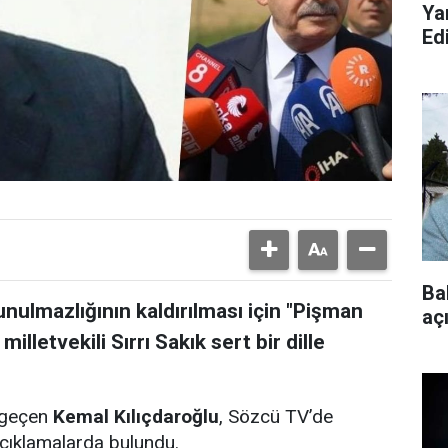
Ya
Ed
Ba
nulmazlığının kaldırılması için "Pişman
aç
illetvekili Sırrı Sakık sert bir dille
a geçen
Kemal Kılıçdaroğlu
, Sözcü TV’de
açıklamalarda bulundu.