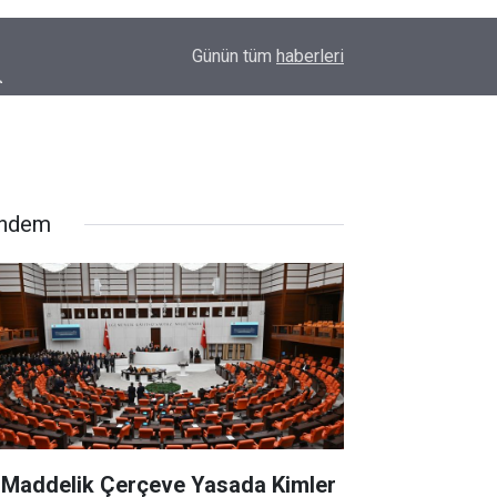
00:09
Diyarbakır'da yürek ısıtan anlar: İlk kez doğum g
Günün tüm
haberleri
ndem
 Maddelik Çerçeve Yasada Kimler