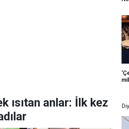
‘Ç
mil
k ısıtan anlar: İlk kez
Di
dılar