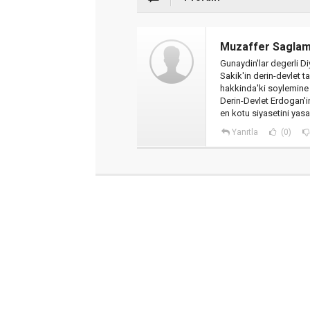
Muzaffer Sagla
Gunaydin'lar degerli Diy
Sakik'in derin-devlet t
hakkinda'ki soylemine 
Derin-Devlet Erdogan'i
en kotu siyasetini yasa
Yanıtla
(0)