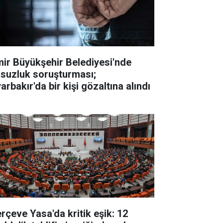
mir Büyükşehir Belediyesi'nde
lsuzluk soruşturması;
arbakır'da bir kişi gözaltına alındı
erçeve Yasa'da kritik eşik: 12