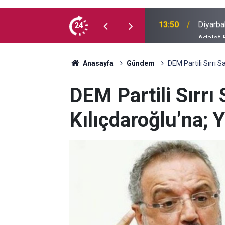
Adalet Ba
usufçuk avı objektiflere yansıdı
24
13:35
Meclis'
Anasayfa
Gündem
DEM Partili Sırrı 
DEM Partili Sırrı 
Kılıçdaroğlu’na;