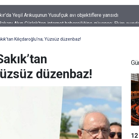
kanı Akın Gürlek’ten internet haberciliğine güvence: Ekim ayında
e geliyor
Sakık’tan Kılıçdaroğlu’na; Yüzsüz düzenbaz!
Sakık’tan
Gü
 Yüzsüz düzenbaz!
12