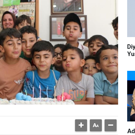
Di
Yu
Ad