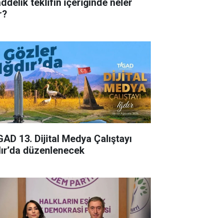
ddelik teklifin içeriğinde neler
r?
GAD 13. Dijital Medya Çalıştayı
dır’da düzenlenecek