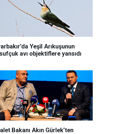
yarbakır’da Yeşil Arıkuşunun
sufçuk avı objektiflere yansıdı
alet Bakanı Akın Gürlek’ten