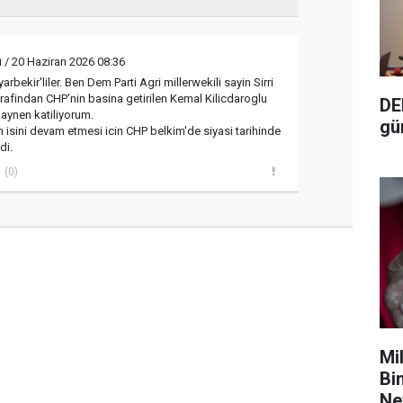
m
/ 20 Haziran 2026 08:36
arbekir'liler. Ben Dem Parti Agri millerwekili sayin Sirri
arafindan CHP'nin basina getirilen Kemal Kilicdaroglu
DE
aynen katiliyorum.
gü
n isini devam etmesi icin CHP belkim'de siyasi tarihinde
di.
(0)
Mil
Bi
Ne