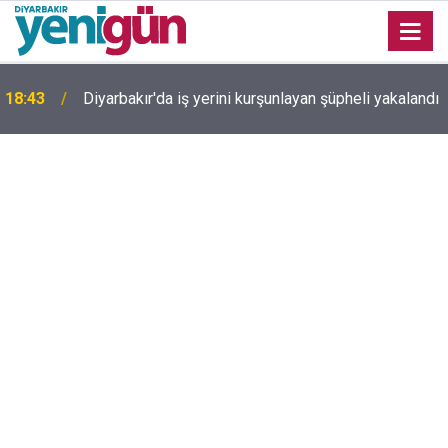
Diyarbakır TSO Başkanı Kaya'dan çerçeve yasa
ı
18:22
değerlendirmesi: Tek başına barışı sağlayamıyor