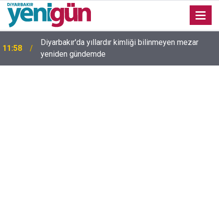
Diyarbakır'da yıllardır kimliği bilinmeyen mezar
11:58
yeniden gündemde
11:43
Diyarbakır’da inek az sahibine saldırdı