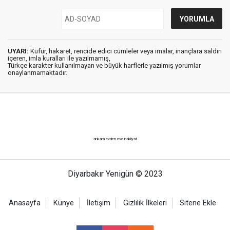
UYARI:
Küfür, hakaret, rencide edici cümleler veya imalar, inançlara saldırı
içeren, imla kuralları ile yazılmamış,
Türkçe karakter kullanılmayan ve büyük harflerle yazılmış yorumlar
onaylanmamaktadır.
ankara evden eve nakliyat
Diyarbakır Yenigün © 2023
Anasayfa
Künye
İletişim
Gizlilik İlkeleri
Sitene Ekle