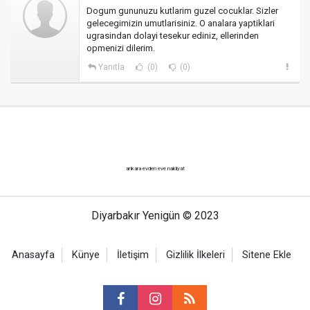
Dogum gununuzu kutlarim guzel cocuklar. Sizler
gelecegimizin umutlarisiniz. O analara yaptiklari
ugrasindan dolayi tesekur ediniz, ellerinden
opmenizi dilerim.
Yanıtla
(0)
(0)
ankara evden eve nakliyat
Diyarbakır Yenigün © 2023
Anasayfa
Künye
İletişim
Gizlilik İlkeleri
Sitene Ekle