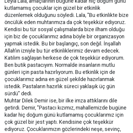
Leyla Lala, amaçlarının bugüne kadar hiç doğum günü
kutlamamış çocuklar için güzel bir etkinlik
düzenlemek olduğunu söyledi. Lala, "Bu etkinlikte bize
öncülük eden muhtarımıza da çok teşekkür ediyoruz.
Kendisi bu tür sosyal çalışmalarda bize ilham olduğu
için biz de çocuklarımız adına böyle bir organizasyon
yapmak istedik. Bu bir başlangıç, son değil. İnşallah
Allah’ın izniyle bu tür etkinliklerimiz devam edecek.
Katılım sağlayan herkese de çok teşekkür ediyorum.
Ben butik pastacıyım. Normalde insanların mutlu
günleri için pasta hazırlıyorum. Bu etkinlik için de
çocuklarımız adına en güzel şekilde hazırlanmak
istedik. Pastaların hazırlık süreci yaklaşık üç gün
sürdü" dedi.
Muhtar Dilek Demir ise, bir ilke imza attıklarını dile
getirdi. Demir, "Pastacı kızımız, mahallemizde bugüne
kadar hiç doğum günü kutlamamış çocuklarımız için
çok güzel bir jest yaptı. Kendisine çok teşekkür
ediyoruz. Çocuklarımızın gözlerindeki neşe, sevinç,