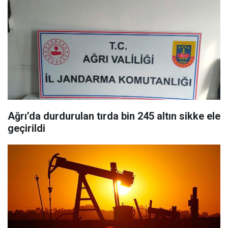
Ağrı’da durdurulan tırda bin 245 altın sikke ele
geçirildi