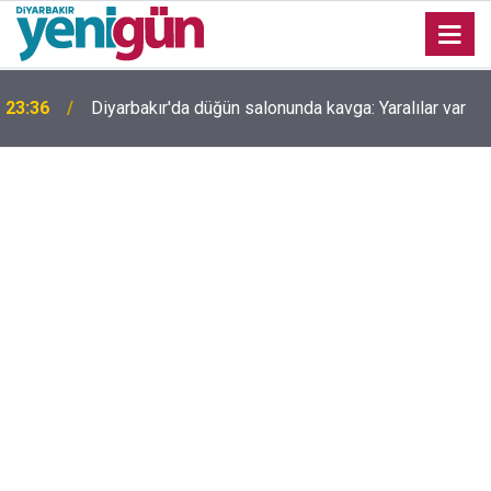
Uyarılar fayda etmiyor; Diyarbakır’da bir genç daha
23:32
hayatını kaybetti