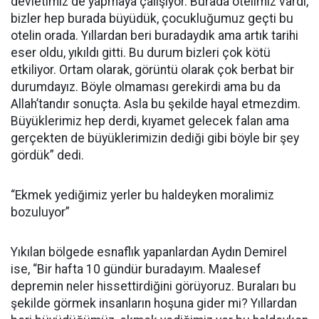
devletimiz de yapmaya çalışıyor. Burada otelimiz vardı,
bizler hep burada büyüdük, çocukluğumuz geçti bu
otelin orada. Yıllardan beri buradaydık ama artık tarihi
eser oldu, yıkıldı gitti. Bu durum bizleri çok kötü
etkiliyor. Ortam olarak, görüntü olarak çok berbat bir
durumdayız. Böyle olmaması gerekirdi ama bu da
Allah’tandır sonuçta. Asla bu şekilde hayal etmezdim.
Büyüklerimiz hep derdi, kıyamet gelecek falan ama
gerçekten de büyüklerimizin dediği gibi böyle bir şey
gördük” dedi.
“Ekmek yediğimiz yerler bu haldeyken moralimiz
bozuluyor”
Yıkılan bölgede esnaflık yapanlardan Aydın Demirel
ise, “Bir hafta 10 gündür buradayım. Maalesef
depremin neler hissettirdiğini görüyoruz. Buraları bu
şekilde görmek insanların hoşuna gider mi? Yıllardan