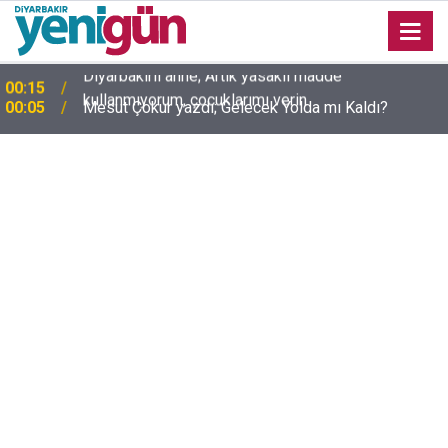
00:05
Mesut Çokur yazdı; Gelecek Yolda mı Kaldı?