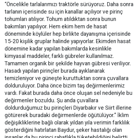
“Öncelikle tarlalarımızı traktörle sürüyoruz. Daha sonra
tarlanın içerisinde su için kanallar açılıyor ve pirinç
tohumları atılıyor. Tohum atıldıktan sonra bunun
bakımları yapılıyor. Hem ekim hem de hasat
döneminde köylüler hep birlikte dayanışma içerisinde
15-20 kişilik gruplar halinde yapıyorlar. Ekimden hasat
dönemine kadar yapılan bakımlarda kesinlikle
kimyasal maddeler, farklı gübreler kullanılmaz.
Tamamen organik bir şekilde hayvan gübresi veriliyor.
Hasadı yapılan pirinçler burada ayıklanarak
temizleniyor ve güneşte kuruttuktan sonra çuvallara
dolduruluyor. Daha önce bizim taş değirmenlerimiz
vardı. Fakat burada daha önce oluşan sel nedeniyle bu
değirmenler bozuldu. Şu anda çuvallara
doldurduğumuz bu pirinçleri Diyarbakır ve Siirt illerine
götürerek buradaki değirmenlerde öğütülüyor.” İklim
değişikliklerine bağlı olarak yıldan yıla verimin farklılık
gösterdiğini hatırlatan Baydur, şeker hastalığı olan
insanlar da bu pirinci rahatlıkla tüketebildiğini belirtti.