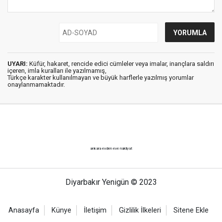
UYARI:
Küfür, hakaret, rencide edici cümleler veya imalar, inançlara saldırı
içeren, imla kuralları ile yazılmamış,
Türkçe karakter kullanılmayan ve büyük harflerle yazılmış yorumlar
onaylanmamaktadır.
ankara evden eve nakliyat
Diyarbakır Yenigün © 2023
Anasayfa
Künye
İletişim
Gizlilik İlkeleri
Sitene Ekle