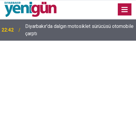
Diyarbakır’da dalgın motosiklet sürücüsü otomobile
22:42
Diyarbakır trafiğinde şaşırtan görüntü: Dönüp dönüp
çarptı
22:37
baktılar