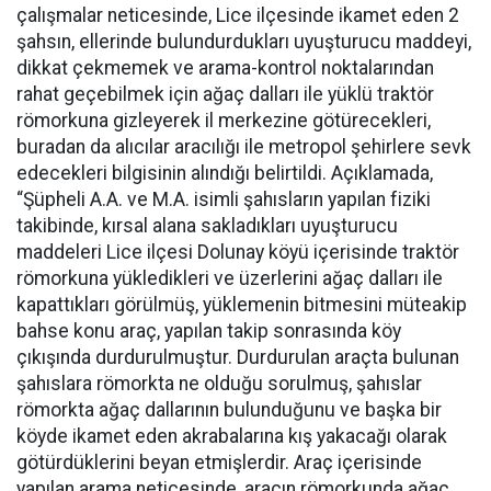
çalışmalar neticesinde, Lice ilçesinde ikamet eden 2
şahsın, ellerinde bulundurdukları uyuşturucu maddeyi,
dikkat çekmemek ve arama-kontrol noktalarından
rahat geçebilmek için ağaç dalları ile yüklü traktör
römorkuna gizleyerek il merkezine götürecekleri,
buradan da alıcılar aracılığı ile metropol şehirlere sevk
edecekleri bilgisinin alındığı belirtildi. Açıklamada,
“Şüpheli A.A. ve M.A. isimli şahısların yapılan fiziki
takibinde, kırsal alana sakladıkları uyuşturucu
maddeleri Lice ilçesi Dolunay köyü içerisinde traktör
römorkuna yükledikleri ve üzerlerini ağaç dalları ile
kapattıkları görülmüş, yüklemenin bitmesini müteakip
bahse konu araç, yapılan takip sonrasında köy
çıkışında durdurulmuştur. Durdurulan araçta bulunan
şahıslara römorkta ne olduğu sorulmuş, şahıslar
römorkta ağaç dallarının bulunduğunu ve başka bir
köyde ikamet eden akrabalarına kış yakacağı olarak
götürdüklerini beyan etmişlerdir. Araç içerisinde
yapılan arama neticesinde, aracın römorkunda ağaç