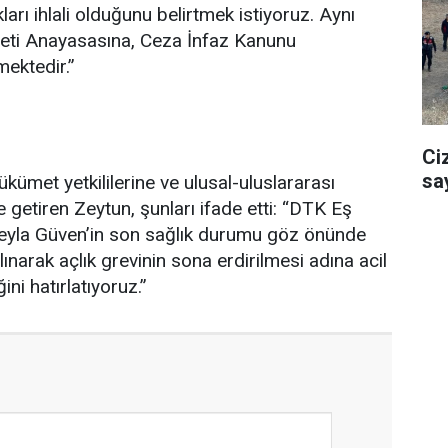
arı ihlali olduğunu belirtmek istiyoruz. Aynı
ti Anayasasına, Ceza İnfaz Kanunu
mektedir.”
Ci
sa
kümet yetkililerine ve ulusal-uluslararası
 getiren Zeytun, şunları ifade etti: “DTK Eş
Leyla Güven’in son sağlık durumu göz önünde
ınarak açlık grevinin sona erdirilmesi adına acil
ni hatırlatıyoruz.”