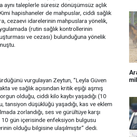
a aynı taleplerle süresiz dönüşümsüz açlık
 “Kimi hapishaneler de mahpuslar, ciddi sağlık
ra, cezaevi idarelerinin mahpuslara yönelik,
ygulamada (rutin sağlık kontrollerinin
oruşturması ve cezası) bulunduğuna yönelik
nuştu.
Ara
mil
dürdüğünü vurgulayan Zeytun, “Leyla Güven
ta ve sağlık açısından kritik eşiği aşmış
orgun olduğu, ciddi kilo kaybı yaşadığı (10
u, tansiyon düşüklüğü yaşadığı, kas ve eklem
ı almada zorlandığı, ses ve gürültüye karşı
n 10 gün içerisinde enfeksiyon bulgusu
inin olduğu bilgisine ulaşılmıştır” dedi.