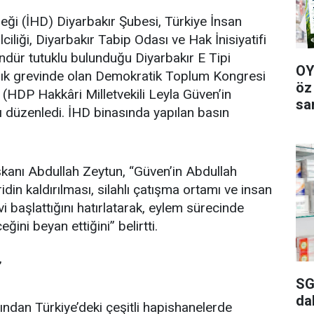
eği (İHD) Diyarbakır Şubesi, Türkiye İnsan
iliği, Diyarbakır Tabip Odası ve Hak İnisiyatifi
ündür tutuklu bulunduğu Diyarbakır E Tipi
OY
ık grevinde olan Demokratik Toplum Kongresi
öz
 (HDP Hakkâri Milletvekili Leyla Güven’in
sa
sı düzenledi. İHD binasında yapılan basın
kanı Abdullah Zeytun, “Güven’in Abdullah
idin kaldırılması, silahlı çatışma ortamı ve insan
i başlattığını hatırlatarak, eylem sürecinde
ğini beyan ettiğini” belirtti.
’
SG
da
ından Türkiye’deki çeşitli hapishanelerde