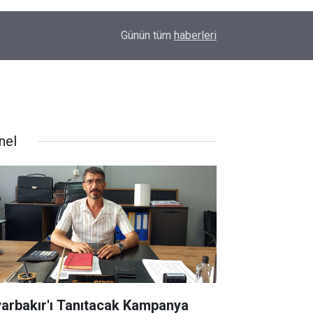
22:24
Diyarbakır’da silahlı saldırıyla ilgili yeni gelişme
Günün tüm
haberleri
nel
yarbakır'ı Tanıtacak Kampanya