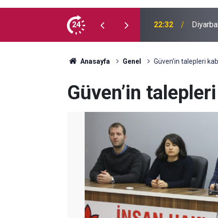
örüntü: Dönüp dönüp baktılar
24
22:32
Diyarba
Anasayfa
Genel
Güven’in talepleri kab
Güven’in talepleri