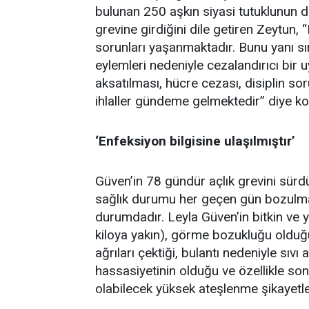
bulunan 250 aşkın siyasi tutuklunun d
grevine girdiğini dile getiren Zeytun,
sorunları yaşanmaktadır. Bunu yanı sı
eylemleri nedeniyle cezalandırıcı bir u
aksatılması, hücre cezası, disiplin s
ihlaller gündeme gelmektedir” diye ko
‘Enfeksiyon bilgisine ulaşılmıştır’
Güven’in 78 gündür açlık grevini sür
sağlık durumu her geçen gün bozulmak
durumdadır. Leyla Güven’in bitkin ve y
kiloya yakın), görme bozukluğu olduğ
ağrıları çektiği, bulantı nedeniyle sıv
hassasiyetinin olduğu ve özellikle so
olabilecek yüksek ateşlenme şikayetler