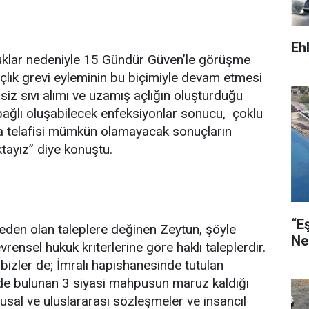
Eh
klar nedeniyle 15 Gündür Güven’le görüşme
lık grevi eyleminin bu biçimiyle devam etmesi
siz sıvı alımı ve uzamış açlığın oluşturduğu
bağlı oluşabilecek enfeksiyonlar sonucu, çoklu
 telafisi mümkün olamayacak sonuçların
tayız” diye konuştu.
“E
eden olan taleplere değinen Zeytun, şöyle
Ne
vrensel hukuk kriterlerine göre haklı taleplerdir.
 bizler de; İmralı hapishanesinde tutulan
de bulunan 3 siyasi mahpusun maruz kaldığı
ulusal ve uluslararası sözleşmeler ve insancıl