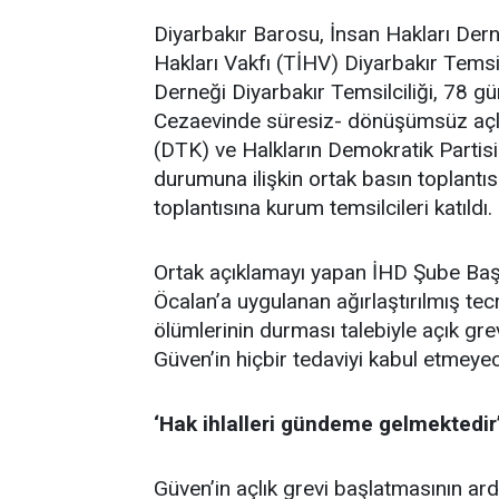
Diyarbakır Barosu, İnsan Hakları Dern
Hakları Vakfı (TİHV) Diyarbakır Temsilc
Derneği Diyarbakır Temsilciliği, 78 g
Cezaevinde süresiz- dönüşümsüz açl
(DTK) ve Halkların Demokratik Partisi
durumuna ilişkin ortak basın toplantı
toplantısına kurum temsilcileri katıldı.
Ortak açıklamayı yapan İHD Şube Baş
Öcalan’a uygulanan ağırlaştırılmış tecr
ölümlerinin durması talebiyle açık grev
Güven’in hiçbir tedaviyi kabul etmeyece
‘Hak ihlalleri gündeme gelmektedir
Güven’in açlık grevi başlatmasının ard