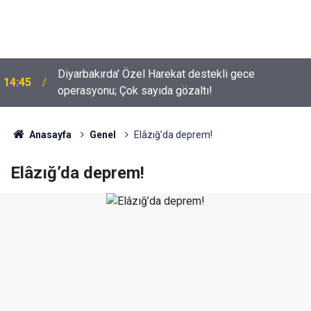
Diyarbakırda' Özel Harekat destekli gece
14:45
operasyonu; Çok sayıda gözaltı!
İYİ Partili Uz açıkladı; Türkiye’de kaç milyon Kürt
10:02
var?
Anasayfa
Genel
Elâzığ’da deprem!
Elâzığ’da deprem!