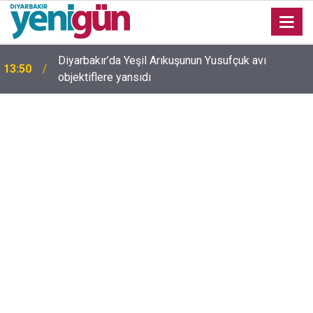
Adalet Bakanı Akın Gürlek’ten internet haberciliğine
13:35
güvence: Ekim ayında Meclis'e geliyor