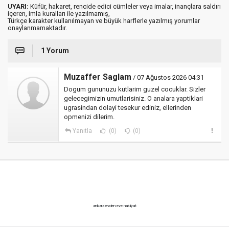
UYARI:
Küfür, hakaret, rencide edici cümleler veya imalar, inançlara saldırı
içeren, imla kuralları ile yazılmamış,
Türkçe karakter kullanılmayan ve büyük harflerle yazılmış yorumlar
onaylanmamaktadır.
1 Yorum
Muzaffer Saglam
/ 07 Ağustos 2026 04:31
Dogum gununuzu kutlarim guzel cocuklar. Sizler
gelecegimizin umutlarisiniz. O analara yaptiklari
ugrasindan dolayi tesekur ediniz, ellerinden
opmenizi dilerim.
Yanıtla
(0)
(0)
ankara evden eve nakliyat