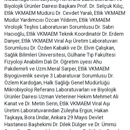
Biyolojik Ürünler Dairesi Başkanı Prof. Dr. Selçuk Kılıç,
Etlik VKMAEM Müdürü Dr. Cevdet Yaralı, Etlik VKMAEM
Müdür Yardımcısı Özcan Yıldırım, Etlik VKMAEM
Virolojik Teşhis Laboratuvarı Sorumlusu Dr. Sabri
Hacıoğlu, Etlik VKMAEM Teknik Koordinatör Dr. Erdem
Danyer, Etlik VKMAEM Viral Aşı Üretim Laboratuvarı
Sorumlusu Dr. Özden Kabaklı ve Dr. Elvin Çalışkan,
Sağlık Bilimleri Üniversitesi, Gülhane Tıp Fakültesi
Fizyoloji Anabilim Dalı Dr. Öğretim üyesi Ahu
Pakdemirli ve Uzm.Meral Sarper, Etlik VKMAEM
Biyogüvenlik seviye 3 Labaratuvar Sorumlusu Dr.
Özlem Kardoğan, Halk Sağlığı Genel Müdürlüğü
Mikrobiyoloji Referans Laboratuvarları ve Biyolojik
Ürünler Dairesi Uzman Veteriner Hekim Mehmet Ali
Kanat ve Dr. Metin Serin, Etlik VKMAEM Viral Aşı
Üretim Laboratuvarından Züleyha Ergün, Hakan
Taşkaya, Bora Ündar, Ankara 29 Mayıs Devlet
Hastanesi Başhekimi Dr. Dilek Dülger ve Dr. Ümmü