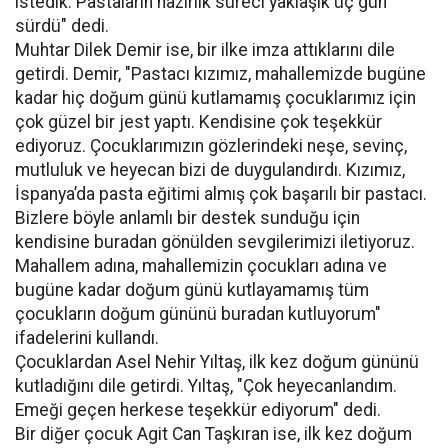
istedik. Pastaların hazırlık süreci yaklaşık üç gün
sürdü" dedi.
Muhtar Dilek Demir ise, bir ilke imza attıklarını dile
getirdi. Demir, "Pastacı kızımız, mahallemizde bugüne
kadar hiç doğum günü kutlamamış çocuklarımız için
çok güzel bir jest yaptı. Kendisine çok teşekkür
ediyoruz. Çocuklarımızın gözlerindeki neşe, sevinç,
mutluluk ve heyecan bizi de duygulandırdı. Kızımız,
İspanya’da pasta eğitimi almış çok başarılı bir pastacı.
Bizlere böyle anlamlı bir destek sunduğu için
kendisine buradan gönülden sevgilerimizi iletiyoruz.
Mahallem adına, mahallemizin çocukları adına ve
bugüne kadar doğum günü kutlayamamış tüm
çocukların doğum gününü buradan kutluyorum"
ifadelerini kullandı.
Çocuklardan Asel Nehir Yıltaş, ilk kez doğum gününü
kutladığını dile getirdi. Yıltaş, "Çok heyecanlandım.
Emeği geçen herkese teşekkür ediyorum" dedi.
Bir diğer çocuk Agit Can Taşkıran ise, ilk kez doğum