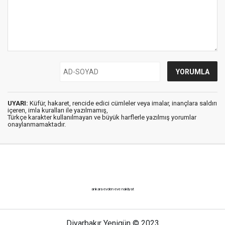
UYARI:
Küfür, hakaret, rencide edici cümleler veya imalar, inançlara saldırı
içeren, imla kuralları ile yazılmamış,
Türkçe karakter kullanılmayan ve büyük harflerle yazılmış yorumlar
onaylanmamaktadır.
ankara evden eve nakliyat
Diyarbakır Yenigün © 2023