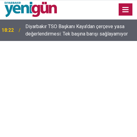
Diyarbakır TSO Başkanı Kaya'dan çerçeve yasa
18:22
değerlendirmesi: Tek başına barışı sağlayamıyor
12:59
Diyarbakır’da o hattaki dolmuş ücretlerine zam