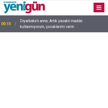
Diyarbakırlı anne; Artık yasaklı madde
00:15
kullanmıyorum, çocuklarımı verin
00:05
Mesut Çokur yazdı; Gelecek Yolda mı Kaldı?