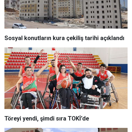
Sosyal konutların kura çekiliş tarihi açıklandı
Töreyi yendi, şimdi sıra TOKİ’de