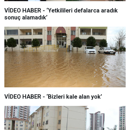
VİDEO HABER - ‘Yetkilileri defalarca aradık
sonuç alamadık’
VİDEO HABER - ‘Bizleri kale alan yok’