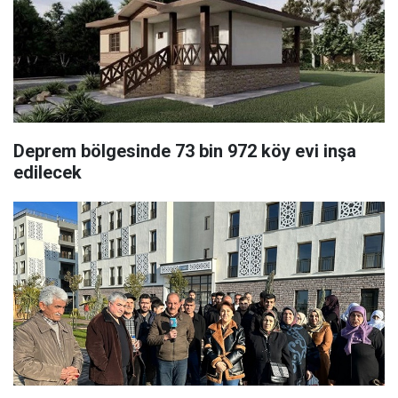
Deprem bölgesinde 73 bin 972 köy evi inşa
edilecek