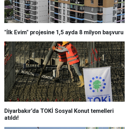
"İlk Evim" projesine 1,5 ayda 8 milyon başvuru
Diyarbakır’da TOKİ Sosyal Konut temelleri
atıldı!