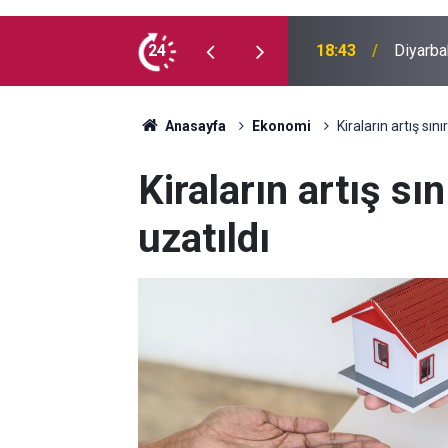
Diyarba
an şüpheli yakalandı
24
18:22
barışı 
Anasayfa
Ekonomi
Kiraların artış sın
Kiraların artış sı
uzatıldı