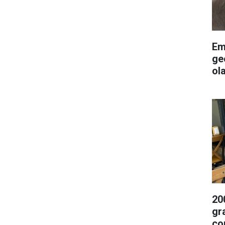
Em
ge
ol
20
gr
ço