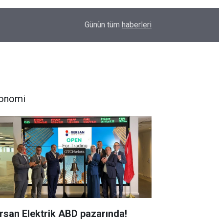
şına
12:59
Diyarbakır’da o hattaki dolmuş ücretlerine zam
Günün tüm
haberleri
onomi
rsan Elektrik ABD pazarında!