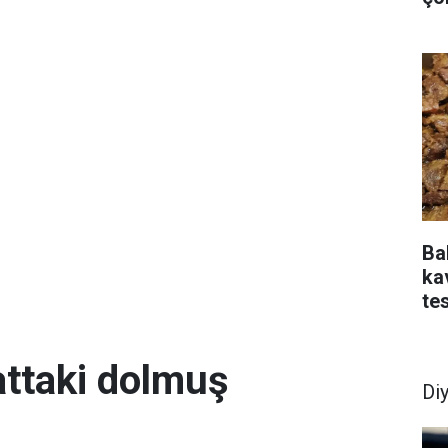
Bak
ka
tes
attaki dolmuş
Di