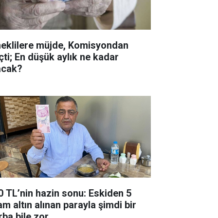
eklilere müjde, Komisyondan
çti; En düşük aylık ne kadar
acak?
0 TL’nin hazin sonu: Eskiden 5
am altın alınan parayla şimdi bir
rba bile zor