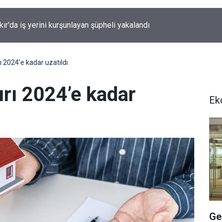
kır TSO Başkanı Kaya'dan çerçeve yasa değerlendirmesi: Tek ba
sağlayamıyor
ırı 2024’e kadar uzatıldı
nırı 2024’e kadar
Ek
Ge