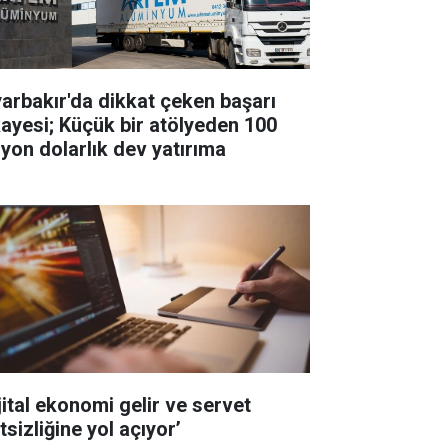
yarbakır'da dikkat çeken başarı
kayesi; Küçük bir atölyeden 100
lyon dolarlık dev yatırıma
jital ekonomi gelir ve servet
tsizliğine yol açıyor’