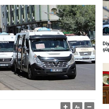
Di
şü