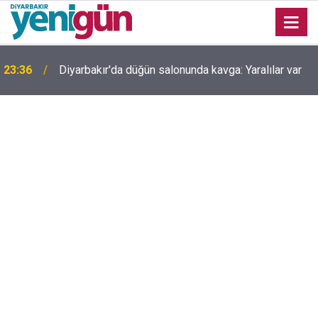
23:36
Diyarbakır'da düğün salonunda kavga: Yaralılar var
Uyarılar fayda etmiyor; Diyarbakır’da bir genç daha
23:32
hayatını kaybetti