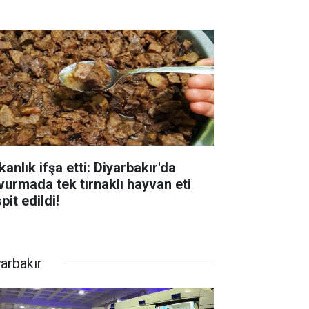
anlık ifşa etti: Diyarbakır'da
vurmada tek tırnaklı hayvan eti
pit edildi!
yarbakır