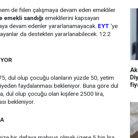
em de fiilen çalışmaya devam eden emekliler
e emekli sandığı
emeklilerini kapsayan
aya devam edenler yararlanamayacak.
EYT
'ye
yanlar da destekten yararlanabilecek. 12.2
İYOR
Ak
Di
5, dul olup çocuğu olanların yüzde 50, yetim
fiy
miyeden faydalanması bekleniyor. Buna göre dul
, dul olup çocuğu olan kişilere 2500 lira,
sı bekleniyor.
RA
ize bir defaya mahsus olmak üzere 5 bin lira