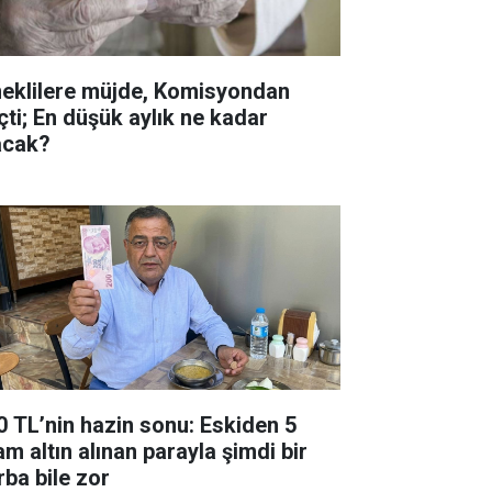
eklilere müjde, Komisyondan
çti; En düşük aylık ne kadar
acak?
0 TL’nin hazin sonu: Eskiden 5
am altın alınan parayla şimdi bir
rba bile zor