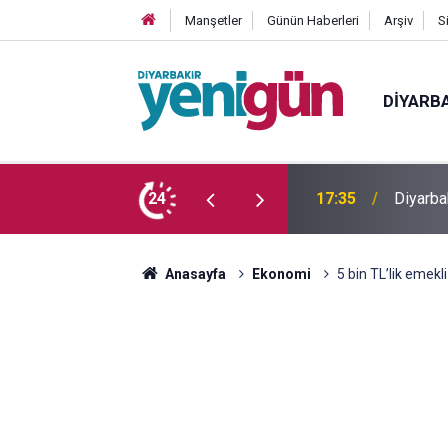
Manşetler
Günün Haberleri
Arşiv
S
DIYARB
 yaşındaki genç yaşamını yitirdi
24
16:54
Bahceli
Anasayfa
Ekonomi
5 bin TL’lik emekl