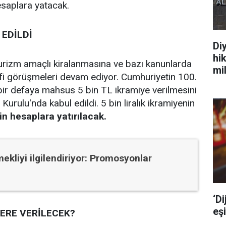
esaplara yatacak.
EDİLDİ
Di
hi
turizm amaçlı kiralanmasına ve bazı kanunlarda
mi
lifi görüşmeleri devam ediyor. Cumhuriyetin 100.
 bir defaya mahsus 5 bin TL ikramiye verilmesini
ulu'nda kabul edildi. 5 bin liralık ikramiyenin
in hesaplara yatırılacak.
ekliyi ilgilendiriyor: Promosyonlar
‘Di
eşi
LERE VERİLECEK?