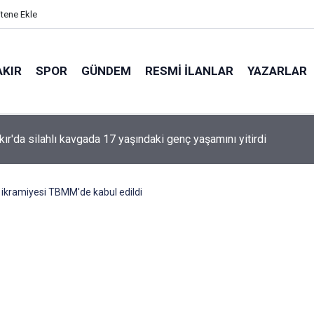
itene Ekle
AKIR
SPOR
GÜNDEM
RESMI İLANLAR
YAZARLAR
'den Öcalan ve Demirtaş açıklaması
i ikramiyesi TBMM'de kabul edildi