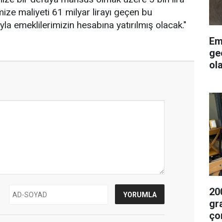
ze maliyeti 61 milyar lirayı geçen bu
ıyla emeklilerimizin hesabına yatırılmış olacak."
Em
ge
ol
20
gr
ço