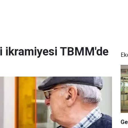
li ikramiyesi TBMM'de
Ek
Ge