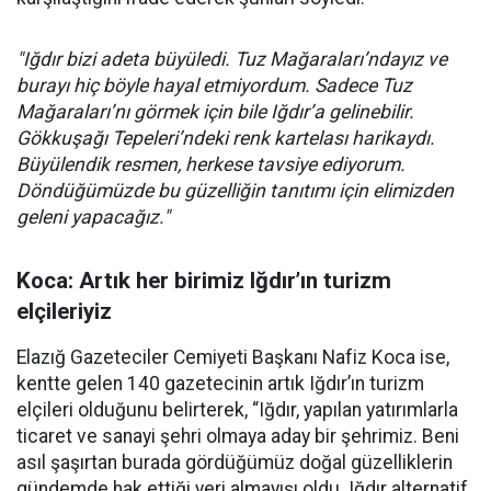
"Iğdır bizi adeta büyüledi. Tuz Mağaraları’ndayız ve
burayı hiç böyle hayal etmiyordum. Sadece Tuz
Mağaraları’nı görmek için bile Iğdır’a gelinebilir.
Gökkuşağı Tepeleri’ndeki renk kartelası harikaydı.
Büyülendik resmen, herkese tavsiye ediyorum.
Döndüğümüzde bu güzelliğin tanıtımı için elimizden
geleni yapacağız."
Koca: Artık her birimiz Iğdır’ın turizm
elçileriyiz
Elazığ Gazeteciler Cemiyeti Başkanı Nafiz Koca ise,
kentte gelen 140 gazetecinin artık Iğdır’ın turizm
elçileri olduğunu belirterek, “Iğdır, yapılan yatırımlarla
ticaret ve sanayi şehri olmaya aday bir şehrimiz. Beni
asıl şaşırtan burada gördüğümüz doğal güzelliklerin
gündemde hak ettiği yeri almayışı oldu. Iğdır alternatif