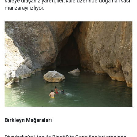
kaleye ulaşan ziyaretçiler, kale üzerinde doğa harikası
manzarayı izliyor.
Bırkleyn Mağaraları