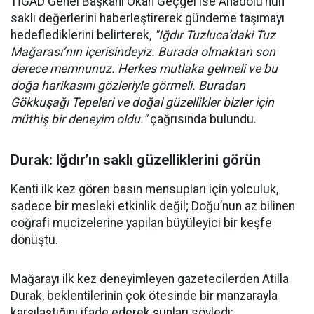
TİGAD Genel Başkanı Okan Geçgel ise Anadolu’nun
saklı değerlerini haberleştirerek gündeme taşımayı
hedeflediklerini belirterek,
"Iğdır Tuzluca’daki Tuz
Mağarası’nın içerisindeyiz. Burada olmaktan son
derece memnunuz. Herkes mutlaka gelmeli ve bu
doğa harikasını gözleriyle görmeli. Buradan
Gökkuşağı Tepeleri ve doğal güzellikler bizler için
müthiş bir deneyim oldu."
çağrısında bulundu.
Durak: Iğdır’ın saklı güzelliklerini görün
Kenti ilk kez gören basın mensupları için yolculuk,
sadece bir mesleki etkinlik değil; Doğu’nun az bilinen
coğrafi mucizelerine yapılan büyüleyici bir keşfe
dönüştü.
Mağarayı ilk kez deneyimleyen gazetecilerden Atilla
Durak, beklentilerinin çok ötesinde bir manzarayla
karşılaştığını ifade ederek şunları söyledi: