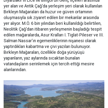
Diyarbakır'ın Lice ile Bingöl'ün Genç ilçeleri arasında
yer alan ve Antik Çağ'da yerleşim yeri olarak kullanılan
Bırkleyn Mağaraları da huzur ve güven ortamının
oluşmasıyla sık ziyaret edilen bir mekanlar arasında
yer alıyor. M.Ö. 6 bin yılından beri kullanıldığı belirtilen,
Neolitik Çağ'dan itibaren yerleşmenin başladığı tespit
edilen mağaralarda, Asur Kralları I. Tiglat-Pileser ve III.
Salman Nassar'ın egemenliklerinin nişanesi olarak
yaptırdıkları kabartma ve çivi yazıları bulunuyor.
Bırkleyn Mağaraları, özellikle doğa yürüyüşü
yapanların, yaz aylarında sıcaktan bunalan
vatandaşların serinlemek için tercih ettiği mesire
alanlarından.