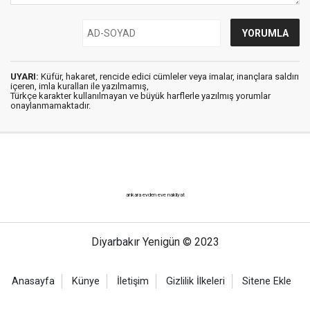
UYARI:
Küfür, hakaret, rencide edici cümleler veya imalar, inançlara saldırı
içeren, imla kuralları ile yazılmamış,
Türkçe karakter kullanılmayan ve büyük harflerle yazılmış yorumlar
onaylanmamaktadır.
ankara evden eve nakliyat
Diyarbakır Yenigün © 2023
Anasayfa
Künye
İletişim
Gizlilik İlkeleri
Sitene Ekle