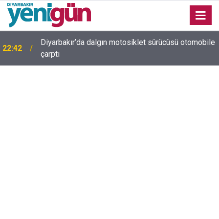
Diyarbakır’da dalgın motosiklet sürücüsü otomobile
22:42
çarptı
Diyarbakır trafiğinde şaşırtan görüntü: Dönüp dönüp
22:37
baktılar