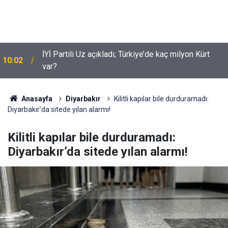
İYİ Partili Uz açıkladı; Türkiye’de kaç milyon Kürt
10:02
Suça sürüklenen çocuklar için yeni düzenleme
var?
09:54
neleri kapsiyor?
Anasayfa
Diyarbakır
Kilitli kapılar bile durduramadı:
Diyarbakır’da sitede yılan alarmı!
Kilitli kapılar bile durduramadı:
Diyarbakır’da sitede yılan alarmı!