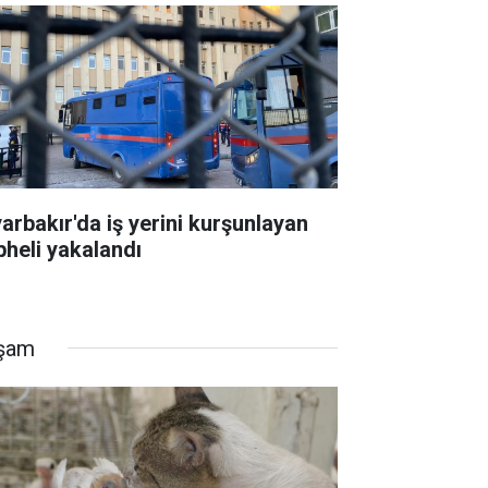
yarbakır'da iş yerini kurşunlayan
pheli yakalandı
şam