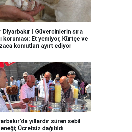
r Diyarbakır | Güvercinlerin sıra
şı koruması: Et yemiyor, Kürtçe ve
zaca komutları ayırt ediyor
arbakır’da yıllardır süren sebil
eneği; Ücretsiz dağıtıldı