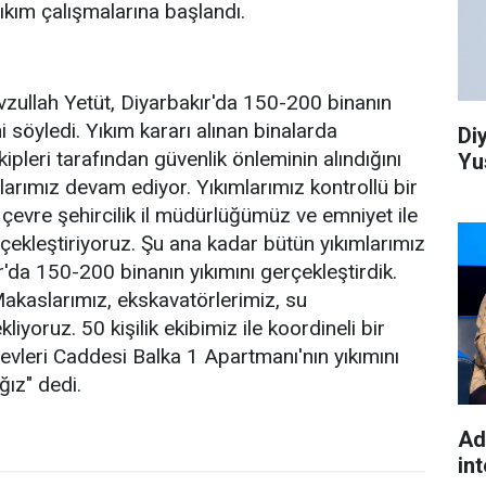
yıkım çalışmalarına başlandı.
ullah Yetüt, Diyarbakır'da 150-200 binanın
ni söyledi. Yıkım kararı alınan binalarda
Di
pleri tarafından güvenlik önleminin alındığını
Yu
mlarımız devam ediyor. Yıkımlarımız kontrollü bir
z, çevre şehircilik il müdürlüğümüz ve emniyet ile
erçekleştiriyoruz. Şu ana kadar bütün yıkımlarımız
kır'da 150-200 binanın yıkımını gerçekleştirdik.
akaslarımız, ekskavatörlerimiz, su
iyoruz. 50 kişilik ekibimiz ile koordineli bir
evleri Caddesi Balka 1 Apartmanı'nın yıkımını
ğız" dedi.
Ad
int