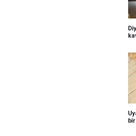
Di
ka
Uy
bi