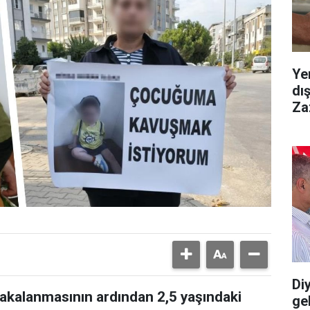
Ye
dı
Za
Diy
yakalanmasının ardından 2,5 yaşındaki
gel