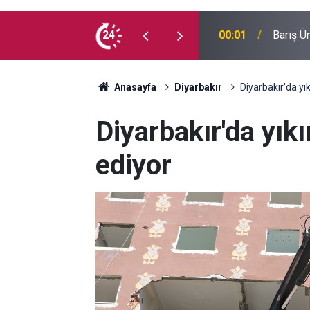
da mı Kaldı?
24
00:01
Barış Ü
Anasayfa
Diyarbakır
Diyarbakır'da yı
Diyarbakır'da yık
ediyor