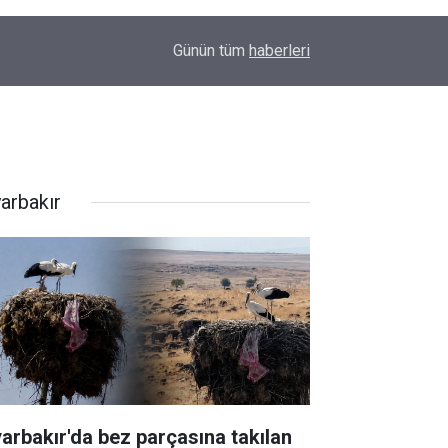
21:59
Kurtarmaya çalıştığı eşiyle beraber boğuldu
Günün tüm
haberleri
yarbakır
yarbakır'da bez parçasına takılan