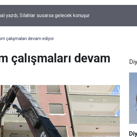
nal yazdı; Silahlar susarsa gelecek konuşur
kım çalışmaları devam ediyor
ım çalışmaları devam
Di
Di