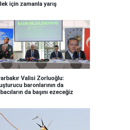
ylek için zamanla yarış
yarbakır Valisi Zorluoğlu:
uşturucu baronlarının da
rbacıların da başını ezeceğiz