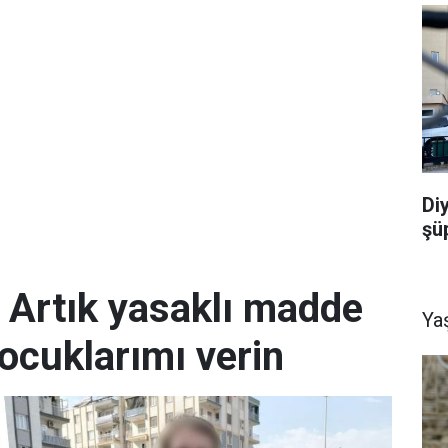
Di
şü
; Artık yasaklı madde
Ya
ocuklarımı verin