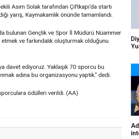
li Asım Solak tarafından Çiftkapı'da startı
ıldığı yarış, Kaymakamlık önünde tamamlandı.
amada bulunan Gençlik ve Spor İl Müdürü Nüammer
Di
t etmek ve farkındalık oluşturmak olduğunu
Yu
ya davet ediyoruz. Yaklaşık 70 sporcu bu
kunmak adına bu organizasyonu yaptık." dedi.
orculara ödülleri verildi. (AA)
Ad
int