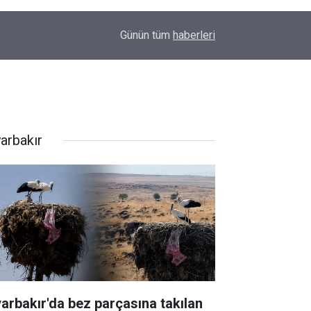
00:01
Barış Ünal yazdı; Silahlar susarsa gelecek konu
Günün tüm
haberleri
yarbakır
yarbakır'da bez parçasına takılan