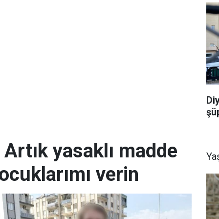
Di
şü
; Artık yasaklı madde
Ya
ocuklarımı verin