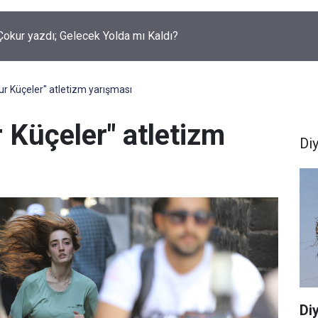
okur yazdı; Gelecek Yolda mı Kaldı?
ur Küçeler" atletizm yarışması
r Küçeler" atletizm
Di
Di