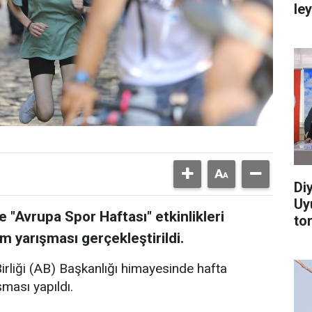
le
Di
Uy
e "Avrupa Spor Haftası" etkinlikleri
to
m yarışması gerçekleştirildi.
irliği (AB) Başkanlığı himayesinde hafta
şması yapıldı.