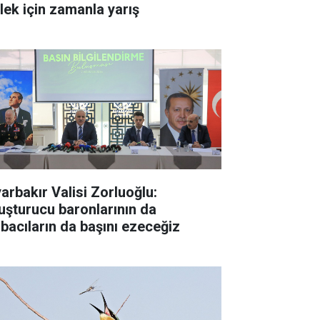
ylek için zamanla yarış
yarbakır Valisi Zorluoğlu:
uşturucu baronlarının da
rbacıların da başını ezeceğiz