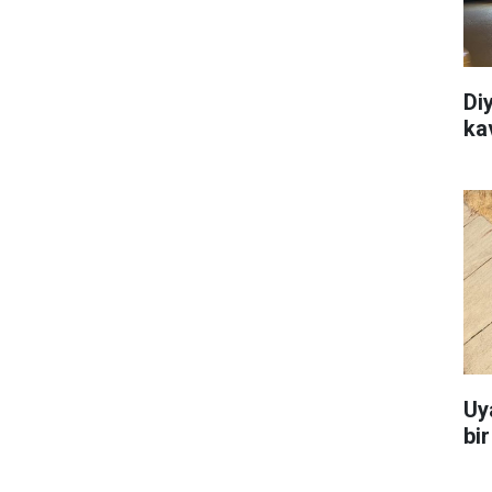
Di
ka
Uy
bi