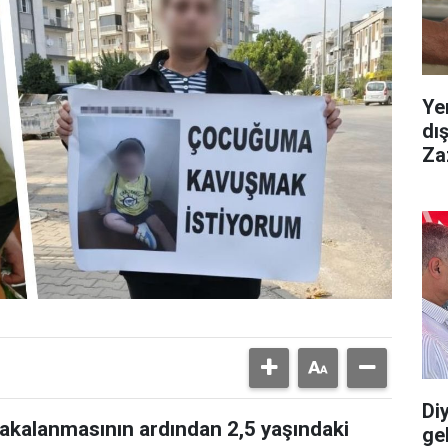
Ye
dı
Za
Diy
yakalanmasının ardından 2,5 yaşındaki
gel