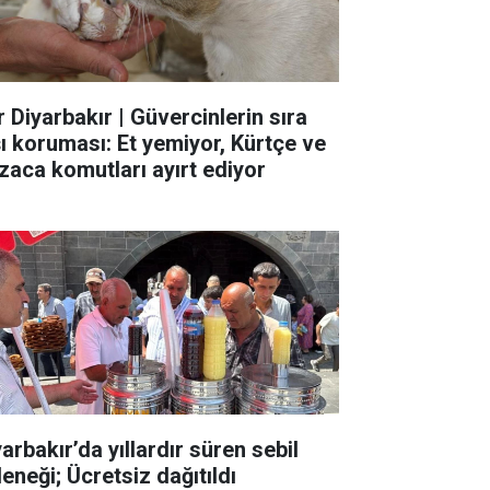
r Diyarbakır | Güvercinlerin sıra
şı koruması: Et yemiyor, Kürtçe ve
zaca komutları ayırt ediyor
arbakır’da yıllardır süren sebil
eneği; Ücretsiz dağıtıldı