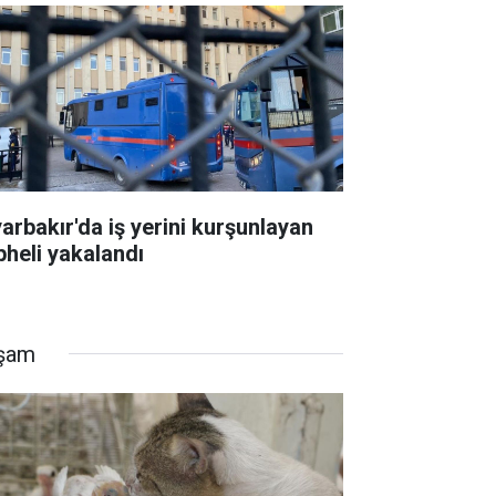
yarbakır'da iş yerini kurşunlayan
pheli yakalandı
şam