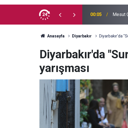
 madde kullanmıyorum, çocuklarımı verin
24
00:05
Mesut Ç
Anasayfa
Diyarbakır
Diyarbakır'da "S
Diyarbakır'da "Su
yarışması