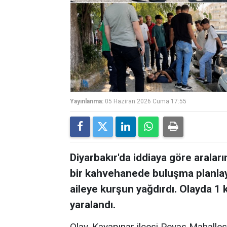
Yayınlanma:
05 Haziran 2026 Cuma 17:55
Diyarbakır'da iddiaya göre aral
bir kahvehanede buluşma planlaya
aileye kurşun yağdırdı. Olayda 1 k
yaralandı.
Olay, Kayapınar ilçesi Peyas Mahalle