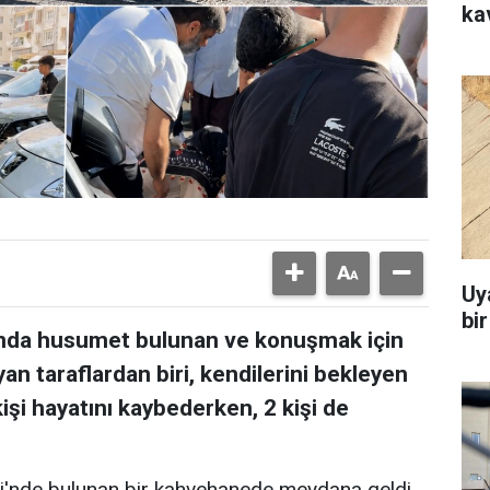
ka
Uy
bi
arında husumet bulunan ve konuşmak için
n taraflardan biri, kendilerini bekleyen
işi hayatını kaybederken, 2 kişi de
si'nde bulunan bir kahvehanede meydana geldi.