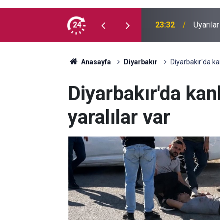
vga: Yaralılar var
24
23:32
Uyarılar
Anasayfa
Diyarbakır
Diyarbakır'da ka
Diyarbakır'da kan
yaralılar var