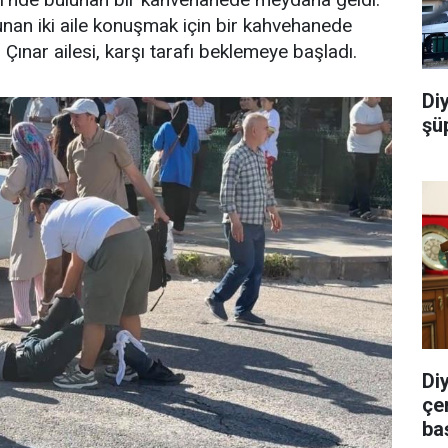
unan iki aile konuşmak için bir kahvehanede
ınar ailesi, karşı tarafı beklemeye başladı.
Di
şü
Di
çe
ba