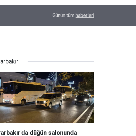
Cevat Korkmaz yazdı | Sezgin Tanrıkulu ve Yeni 
23:02
Günün tüm
haberleri
imtihanı
yarbakır
yarbakır'da düğün salonunda