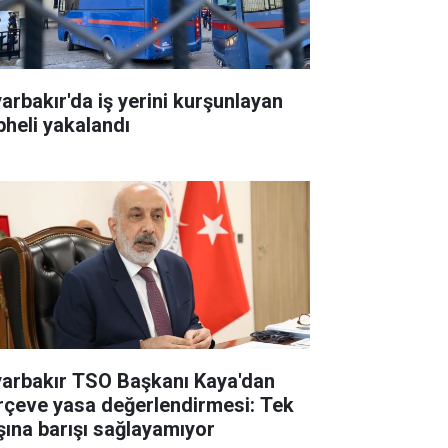
yarbakır'da iş yerini kurşunlayan
pheli yakalandı
yarbakır TSO Başkanı Kaya'dan
rçeve yasa değerlendirmesi: Tek
şına barışı sağlayamıyor