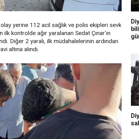
Diy
lay yerine 112 acil sağlık ve polis ekipleri sevk
bi
an ilk kontrolde ağır yaralanan Sedat Çınar'ın
gü
endi. Diğer 2 yaralı, ilk müdahalelerinin ardından
i altına alındı.
Di
sal