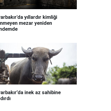
arbakır'da yıllardır kimliği
linmeyen mezar yeniden
ndemde
yarbakır’da inek az sahibine
dırdı