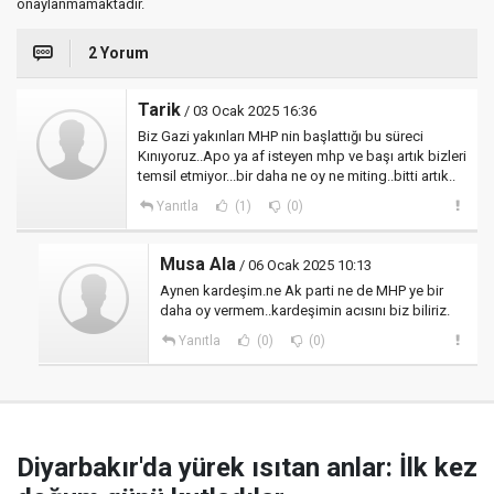
onaylanmamaktadır.
2 Yorum
Tarik
/ 03 Ocak 2025 16:36
Biz Gazi yakınları MHP nin başlattığı bu süreci
Kınıyoruz..Apo ya af isteyen mhp ve başı artık bizleri
temsil etmiyor...bir daha ne oy ne miting..bitti artık..
Yanıtla
(1)
(0)
Musa Ala
/ 06 Ocak 2025 10:13
Aynen kardeşim.ne Ak parti ne de MHP ye bir
daha oy vermem..kardeşimin acısını biz biliriz.
Yanıtla
(0)
(0)
Diyarbakır'da yürek ısıtan anlar: İlk kez