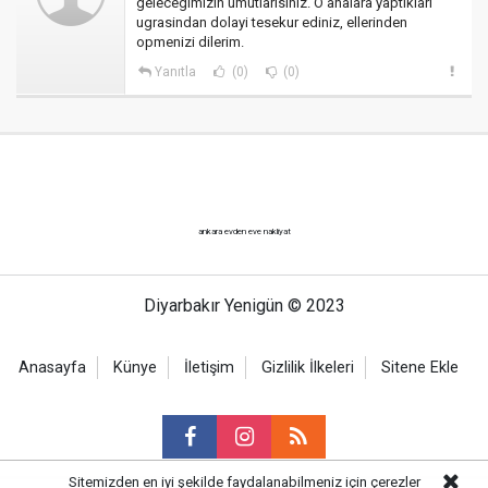
gelecegimizin umutlarisiniz. O analara yaptiklari
ugrasindan dolayi tesekur ediniz, ellerinden
opmenizi dilerim.
Yanıtla
(0)
(0)
ankara evden eve nakliyat
Diyarbakır Yenigün © 2023
Anasayfa
Künye
İletişim
Gizlilik İlkeleri
Sitene Ekle
Sitemizden en iyi şekilde faydalanabilmeniz için çerezler