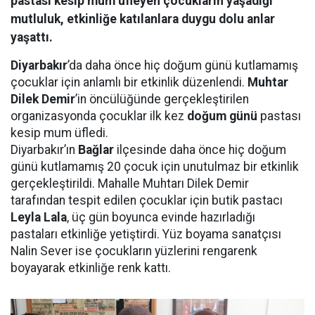
pastası kesip mum üfleyen çocukların yaşadığı
mutluluk, etkinliğe katılanlara duygu dolu anlar
yaşattı.
Diyarbakır
’da daha önce hiç doğum günü kutlamamış
çocuklar için anlamlı bir etkinlik düzenlendi.
Muhtar
Dilek Demir
’in öncülüğünde gerçekleştirilen
organizasyonda çocuklar ilk kez
doğum günü
pastası
kesip mum üfledi.
Diyarbakır’ın
Bağlar
ilçesinde daha önce hiç doğum
günü kutlamamış 20 çocuk için unutulmaz bir etkinlik
gerçekleştirildi. Mahalle Muhtarı Dilek Demir
tarafından tespit edilen çocuklar için butik pastacı
Leyla Lala
, üç gün boyunca evinde hazırladığı
pastaları etkinliğe yetiştirdi. Yüz boyama sanatçısı
Nalin Sever ise çocukların yüzlerini rengarenk
boyayarak etkinliğe renk kattı.