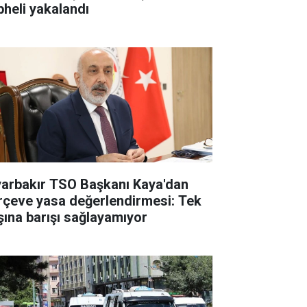
pheli yakalandı
yarbakır TSO Başkanı Kaya'dan
rçeve yasa değerlendirmesi: Tek
şına barışı sağlayamıyor