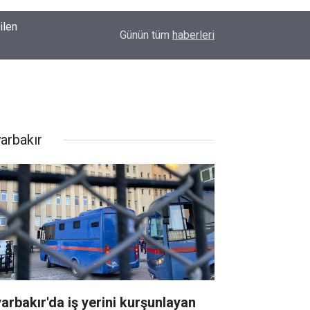
Diyarbakır TSO Başkanı Kaya'dan çerçeve yasa 
18:22
Günün tüm
haberleri
barışı sağlayamıyor
yarbakır
yarbakır'da iş yerini kurşunlayan