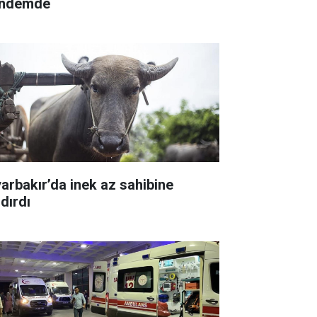
ndemde
yarbakır’da inek az sahibine
dırdı