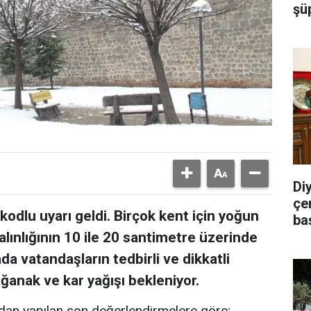
şü
Di
çe
kodlu uyarı geldi. Birçok kent için yoğun
ba
kalınlığının 10 ile 20 santimetre üzerinde
ada vatandaşların tedbirli ve dikkatli
ağanak ve kar yağışı bekleniyor.
dan yapılan son değerlendirmelere göre;