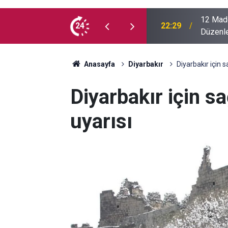
ler Yararlanacak? İşte En Çok Merak Edilen
24
18:43
Diyarbak
Anasayfa
Diyarbakır
Diyarbakır için s
Diyarbakır için s
uyarısı