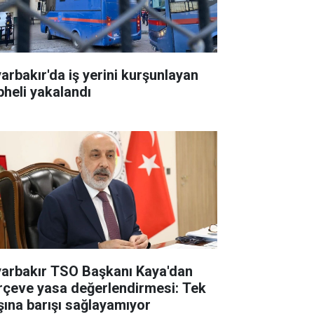
yarbakır'da iş yerini kurşunlayan
pheli yakalandı
yarbakır TSO Başkanı Kaya'dan
rçeve yasa değerlendirmesi: Tek
şına barışı sağlayamıyor