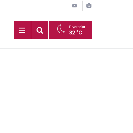
Diyarbakır
32 °C