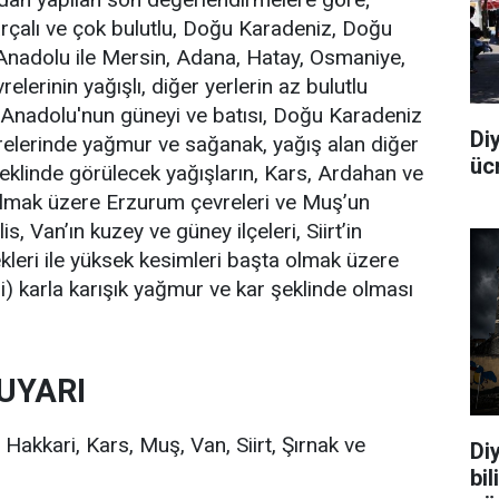
rçalı ve çok bulutlu, Doğu Karadeniz, Doğu
nadolu ile Mersin, Adana, Hatay, Osmaniye,
elerinin yağışlı, diğer yerlerin az bulutlu
 Anadolu'nun güneyi ve batısı, Doğu Karadeniz
Di
relerinde yağmur ve sağanak, yağış alan diğer
üc
şeklinde görülecek yağışların, Kars, Ardahan ve
 olmak üzere Erzurum çevreleri ve Muş’un
s, Van’ın kuzey ve güney ilçeleri, Siirt’in
kleri ile yüksek kesimleri başta olmak üzere
) karla karışık yağmur ve kar şeklinde olması
 UYARI
Hakkari, Kars, Muş, Van, Siirt, Şırnak ve
Diy
bi