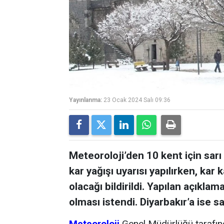
Yayınlanma:
23 Ocak 2024 Salı 09:36
Meteoroloji’den 10 kent için sarı 
kar yağışı uyarısı yapılırken, kar 
olacağı bildirildi. Yapılan açıklam
olması istendi. Diyarbakır’a ise s
Meteoroloji
Genel Müdürlüğü tarafın