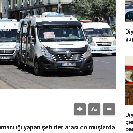
Di
şü
Di
çe
şımacılığı yapan şehirler arası dolmuşlarda
ba