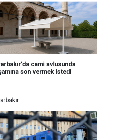
yarbakır’da cami avlusunda
şamına son vermek istedi
yarbakır