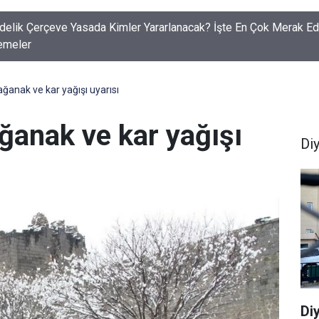
ır'da iş yerini kurşunlayan şüpheli yakalandı
ağanak ve kar yağışı uyarısı
ağanak ve kar yağışı
Di
Di