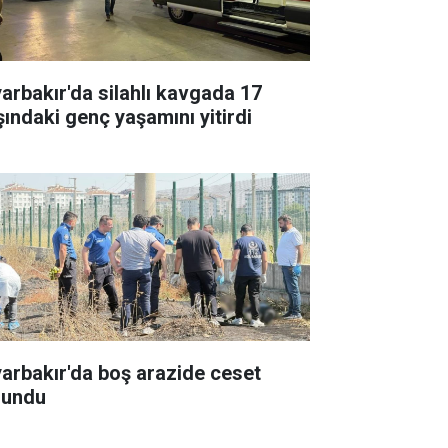
yarbakır'da silahlı kavgada 17
şındaki genç yaşamını yitirdi
yarbakır'da boş arazide ceset
lundu