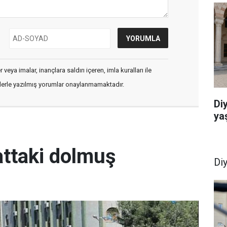
veya imalar, inançlara saldırı içeren, imla kuralları ile
flerle yazılmış yorumlar onaylanmamaktadır.
Di
ya
attaki dolmuş
Di