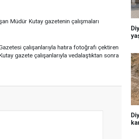
uşan Müdür Kutay gazetenin çalışmaları
Di
ya
zetesi çalışanlarıyla hatıra fotoğrafı çektiren
tay gazete çalışanlarıyla vedalaştıktan sonra
Diyarb
kan