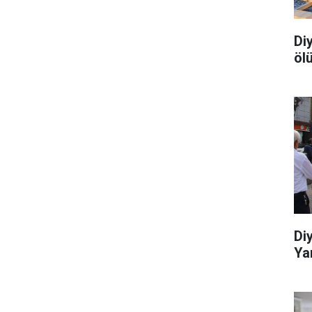
Di
öl
Di
Yar