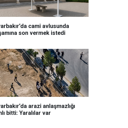
yarbakır’da cami avlusunda
şamına son vermek istedi
akır’da arazi anlaşmazlığı
lı bitti: Yaralılar var