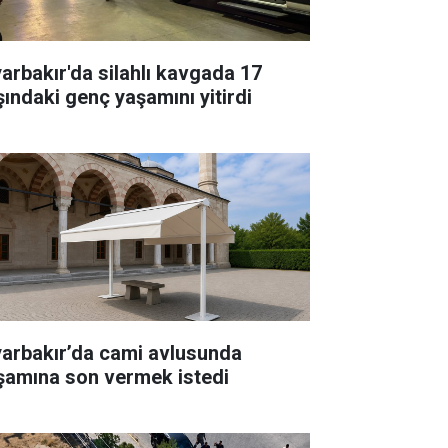
yarbakır'da silahlı kavgada 17
şındaki genç yaşamını yitirdi
yarbakır’da cami avlusunda
şamına son vermek istedi