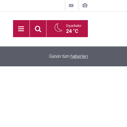
Diyarbakır
24 °C
16:35
Diyarbakır'da boş arazide ceset bulundu
Günün tüm
haberleri