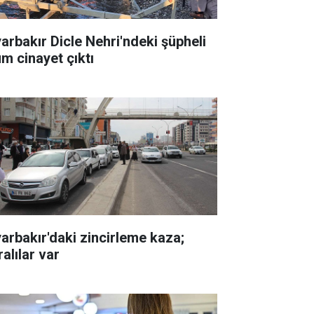
yarbakır Dicle Nehri'ndeki şüpheli
üm cinayet çıktı
yarbakır'daki zincirleme kaza;
alılar var