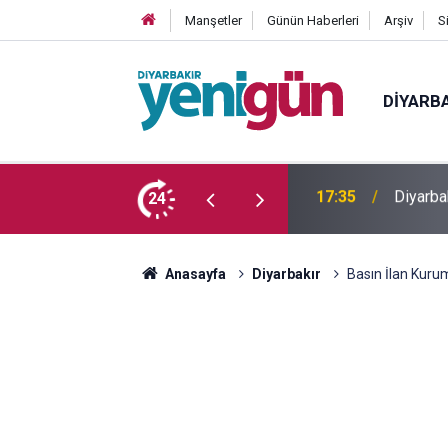
Manşetler
Günün Haberleri
Arşiv
S
DIYARB
 yaşındaki genç yaşamını yitirdi
24
16:54
Bahceli
Anasayfa
Diyarbakır
Basın İlan Kuru