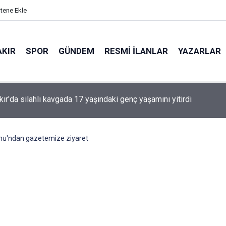
itene Ekle
AKIR
SPOR
GÜNDEM
RESMI İLANLAR
YAZARLAR
'den Öcalan ve Demirtaş açıklaması
mu'ndan gazetemize ziyaret