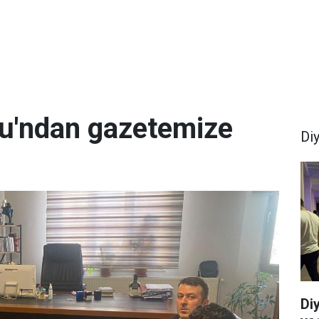
u'ndan gazetemize
Di
Di