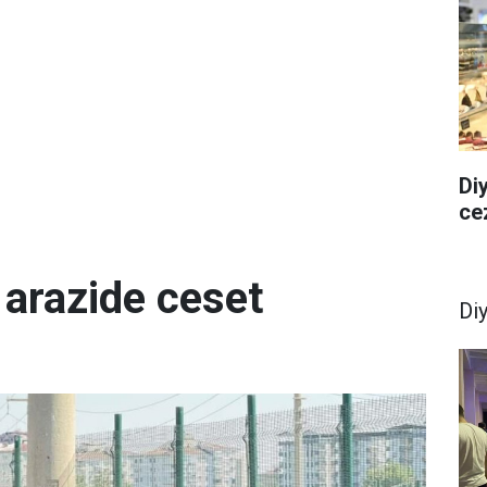
Diy
ce
 arazide ceset
Di