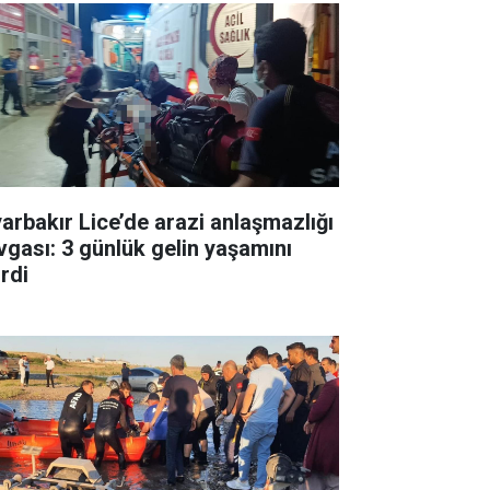
yarbakır Lice’de arazi anlaşmazlığı
vgası: 3 günlük gelin yaşamını
irdi