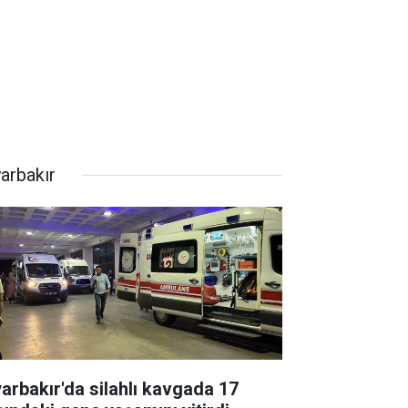
yarbakır
yarbakır'da silahlı kavgada 17