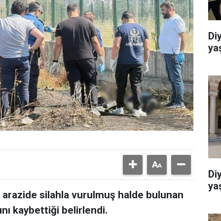
Di
ya
Di
ya
ş arazide silahla vurulmuş halde bulunan
nı kaybettiği belirlendi.