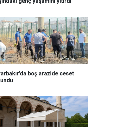
şındaki genç yaşamını yitirdi
yarbakır'da boş arazide ceset
lundu