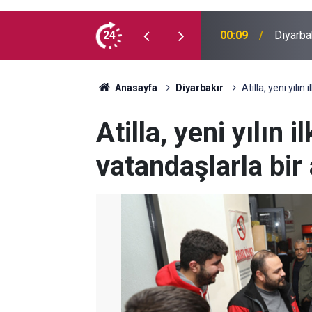
 İlk kez doğum günü kutladılar
24
23:36
Diyarba
Anasayfa
Diyarbakır
Atilla, yeni yılı
Atilla, yeni yılın 
vatandaşlarla bir 