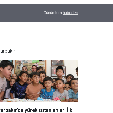
23:32
Uyarılar fayda etmiyor; Diyarbakır’da bir genç da
Günün tüm
haberleri
yarbakır
arbakır'da yürek ısıtan anlar: İlk