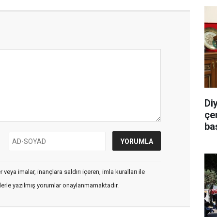
Di
çe
ba
veya imalar, inançlara saldırı içeren, imla kuralları ile
flerle yazılmış yorumlar onaylanmamaktadır.