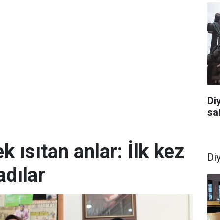
Di
sal
k ısıtan anlar: İlk kez
Di
dılar