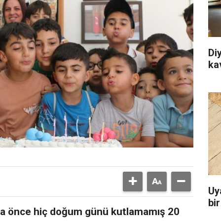
Di
ka
Uy
bi
daha önce hiç doğum günü kutlamamış 20