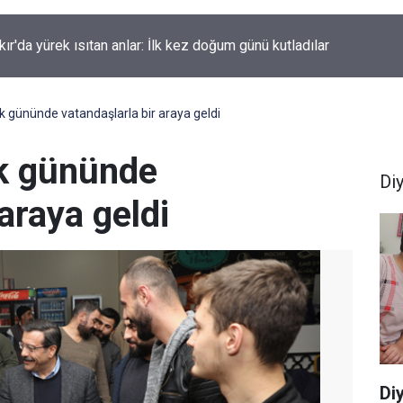
kır'da düğün salonunda kavga: Yaralılar var
n ilk gününde vatandaşlarla bir araya geldi
ilk gününde
Di
araya geldi
Diy