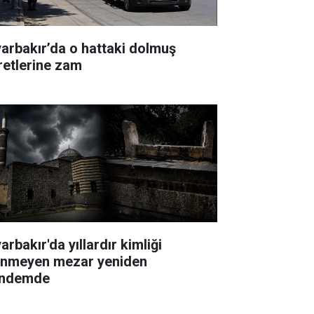
yarbakır’da o hattaki dolmuş
retlerine zam
arbakır'da yıllardır kimliği
linmeyen mezar yeniden
ndemde