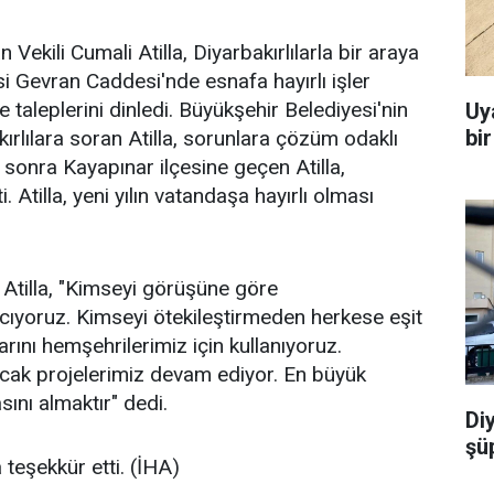
ekili Cumali Atilla, Diyarbakırlılarla bir araya
i Gevran Caddesi'nde esnafa hayırlı işler
e taleplerini dinledi. Büyükşehir Belediyesi'nin
Uy
bi
rlılara soran Atilla, sorunlara çözüm odaklı
a sonra Kayapınar ilçesine geçen Atilla,
 Atilla, yeni yılın vatandaşa hayırlı olması
n Atilla, "Kimseyi görüşüne göre
ıyoruz. Kimseyi ötekileştirmeden herkese eşit
rını hemşehrilerimiz için kullanıyoruz.
racak projelerimiz devam ediyor. En büyük
ını almaktır" dedi.
Di
şü
a teşekkür etti. (İHA)