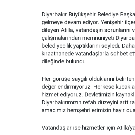
Diyarbakır Büyükşehir Belediye Başkan V
gelmeye devam ediyor. Yenişehir ilçes
dileyen Atilla, vatandaşın sorunlarını v
çalışmalarından memnuniyeti Diyarbakı
belediyecilik yaptıklarını söyledi. Dah
kıraathanede vatandaşlarla sohbet etti.
dileğinde bulundu.
Her görüşe saygılı olduklarını belirte
değerlendirmiyoruz. Herkese kucak ac
hizmet ediyoruz. Devletimizin kaynakla
Diyarbakırımızın refah düzeyini arttı
amacımız hemşehrilerimizin hayır duas
Vatandaşlar ise hizmetler için Atilla'y