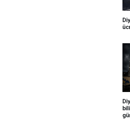
Di
üc
Diy
bi
gü